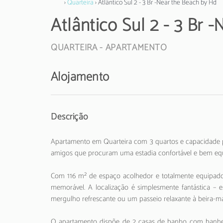
›
Quarteira
› Atlântico Sul 2 - 3 Br -Near the Beach by Hd
Atlântico Sul 2 - 3 Br 
QUARTEIRA -
APARTAMENTO
Alojamento
Descrição
Apartamento em Quarteira com 3 quartos e capacidade pa
amigos que procuram uma estadia confortável e bem equ
Com 116 m² de espaço acolhedor e totalmente equipado,
memorável. A localização é simplesmente fantástica – 
mergulho refrescante ou um passeio relaxante à beira-ma
O apartamento dispõe de 2 casas de banho com banheira