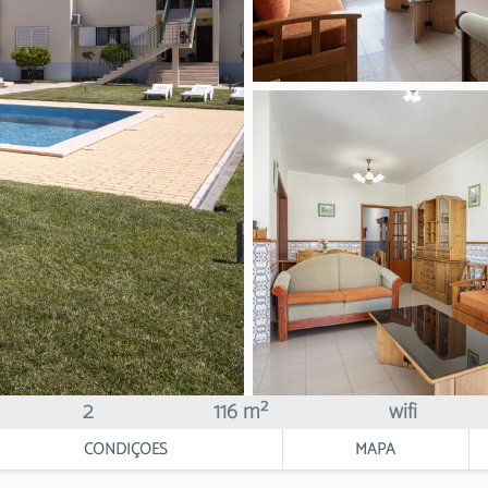
2
116 m²
wifi
CONDIÇÕES
MAPA