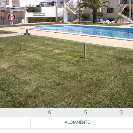
6
5
3
ALOJAMENTO