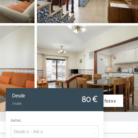
Desde
80
 €
Ver fotos
/noite
DATAS