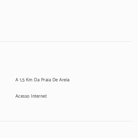
 novembro de 2024, deverá cobrada pelos empreendimentos turísticos e
pedes.
A 1,5 Km Da Praia De Areia
Acesso Internet