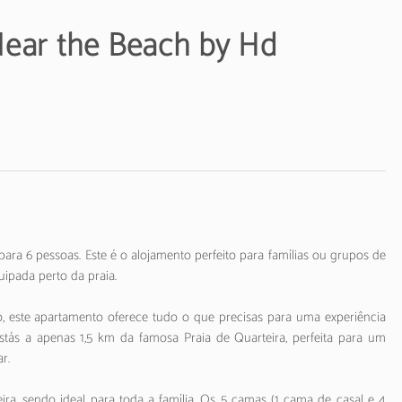
-Near the Beach by Hd
ra 6 pessoas. Este é o alojamento perfeito para famílias ou grupos de
ipada perto da praia.
 este apartamento oferece tudo o que precisas para uma experiência
estás a apenas 1,5 km da famosa Praia de Quarteira, perfeita para um
r.
, sendo ideal para toda a família. Os 5 camas (1 cama de casal e 4