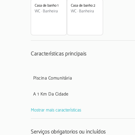
A Taxa Municipal Turística de Loulé em vigor desde1 de
Casa de banho 1
Casa de banho 2
estabelecimentos de alojamento local aos respetivos hós
WC
·
Banheira
WC
·
Banheira
Características principais
Piscina Comunitária
A 1 Km Da Cidade
Mostrar mais características
Serviços obrigatórios ou incluídos