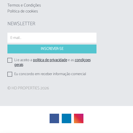
pelos empreendimentos turísticos e
Termos e Condições
estabelecimentos de alojamento local aos
Politica de cookies
respetivos hóspedes.
NEWSLETTER
Li e aceito a
politica de privacidade
e as
condições
gerais
Eu concordo em receber informação comercial
© HD PROPERTIES 2026