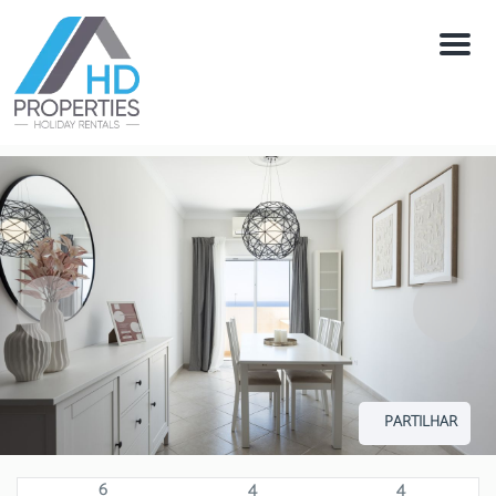
Menú
PARTILHAR
6
4
4