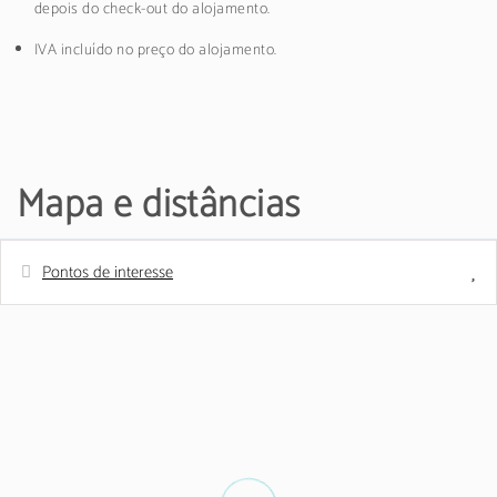
depois do check-out do alojamento.
IVA incluído no preço do alojamento.
Mapa e distâncias
Pontos de interesse
Distâncias
Praia de areia - Vilamoura
150 m
Supermercado - Algartalhos
160 m