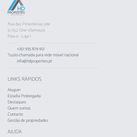
de golfe, os campos de Vila Sol e Millenium
estão a curta distância, assim como o parque
aquático Aquashow.
Rua das Pimenteiras lote
5.1.15.2 One Vilamoura
O apartamento oferece Wi-Fi gratuito, ferro de
Piso 0 - Loja 1
passar e uma varanda para momentos de
relaxamento. Embora não sejam permitidos
+351 935 879 912
animais, o espaço é ideal para famílias e grupos
*custo chamada para rede móvel nacional
de jovens que procuram uma estadia
info@hdproperties.pt
confortável e bem localizada.
A apenas 17 km do Aeroporto de Faro,
LINKS RÁPIDOS
Varandas do Mar é a escolha perfeita para
quem deseja desfrutar do melhor do Algarve
Aluguer
com todo o conforto e comodidade.
Estadia Prolongada
Destaques
Quem somos
Não se aceitam grupos de jovens menores de
Contacto
25 anos.
Gestão de propriedades
A Taxa Municipal Turística de Loulé em vigor
AJUDA
desde1 de novembro de 2024, deverá cobrada