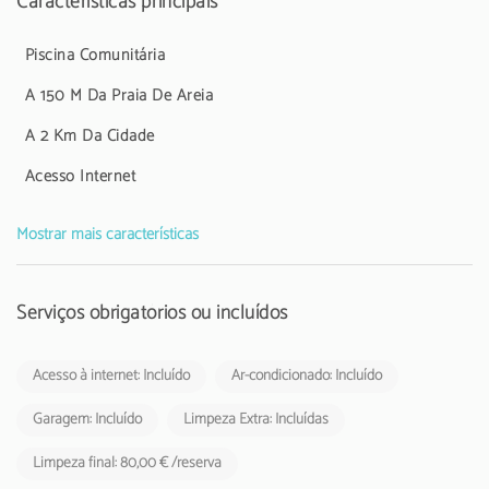
Características principais
A Taxa Municipal Turística de Loulé em vigor desde1 de novembro
de 2024, deverá cobrada pelos empreendimentos turísticos e
estabelecimentos de alojamento local aos respetivos hóspedes.
Piscina Comunitária
A 150 M Da Praia De Areia
A 2 Km Da Cidade
Acesso Internet
Mostrar mais características
Serviços obrigatórios ou incluídos
Acesso à internet: Incluído
Ar-condicionado: Incluído
Garagem: Incluído
Limpeza Extra: Incluídas
Limpeza final: 80,00 € /reserva