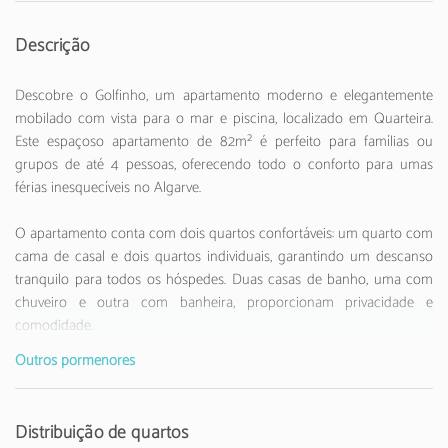
Descrição
Descobre o Golfinho, um apartamento moderno e elegantemente
mobilado com vista para o mar e piscina, localizado em Quarteira.
Este espaçoso apartamento de 82m² é perfeito para famílias ou
grupos de até 4 pessoas, oferecendo todo o conforto para umas
férias inesquecíveis no Algarve.
O apartamento conta com dois quartos confortáveis: um quarto com
cama de casal e dois quartos individuais, garantindo um descanso
tranquilo para todos os hóspedes. Duas casas de banho, uma com
chuveiro e outra com banheira, proporcionam privacidade e
comodidade.
Outros pormenores
A cozinha totalmente equipada é um verdadeiro ponto forte, com
todos os eletrodomésticos necessários para preparar refeições
deliciosas: frigorífico, máquina de lavar, máquina de lavar louça,
Distribuição de quartos
forno, micro-ondas, torradeira, máquina de café e muito mais. A área