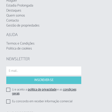
quem deseja desfrutar do melhor do Algarve
Aluguer
com todo o conforto e comodidade.
Estadia Prolongada
Destaques
Quem somos
Não se aceitam grupos de jovens menores de
Contacto
25 anos.
Gestão de propriedades
A Taxa Municipal Turística de Loulé em vigor
AJUDA
desde1 de novembro de 2024, deverá cobrada
pelos empreendimentos turísticos e
Termos e Condições
estabelecimentos de alojamento local aos
Politica de cookies
respetivos hóspedes.
NEWSLETTER
Li e aceito a
politica de privacidade
e as
condições
gerais
Eu concordo em receber informação comercial