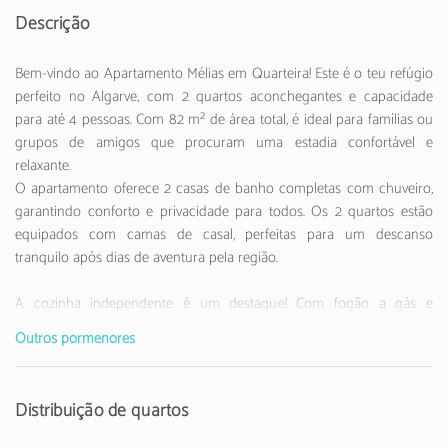
Descrição
Bem-vindo ao Apartamento Mélias em Quarteira! Este é o teu refúgio
perfeito no Algarve, com 2 quartos aconchegantes e capacidade
para até 4 pessoas. Com 82 m² de área total, é ideal para famílias ou
grupos de amigos que procuram uma estadia confortável e
relaxante.
O apartamento oferece 2 casas de banho completas com chuveiro,
garantindo conforto e privacidade para todos. Os 2 quartos estão
equipados com camas de casal, perfeitas para um descanso
tranquilo após dias de aventura pela região.
A cozinha independente é um destaque! Com fogão a gás e
totalmente equipada, tens à tua disposição frigorífico, congelador,
Outros pormenores
micro-ondas, forno, máquina de café, torradeira, jarro eléctrico e
todos os utensílios necessários para preparar as tuas refeições
favoritas.
Distribuição de quartos
As comodidades do apartamento incluem ar-condicionado para os