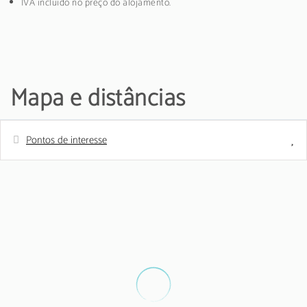
IVA incluído no preço do alojamento.
Mapa e distâncias
Pontos de interesse
Distâncias
Parque
0 m
Aeroporto
0 m
Supermercado - Inter marche
400 m