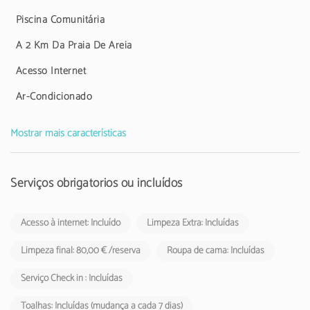
novembro de 2024, que será cobrada pelos empreendimentos
Piscina Comunitária
turísticos aos respetivos hóspedes.
A 2 Km Da Praia De Areia
O alojamento não aceita grupos de jovens, idade mínima: 25 anos.
Acesso Internet
A Taxa Municipal Turística de Loulé em vigor desde1 de novembro
Ar-Condicionado
de 2024, deverá cobrada pelos empreendimentos turísticos e
estabelecimentos de alojamento local aos respetivos hóspedes
Mostrar mais características
Serviços obrigatórios ou incluídos
Acesso à internet: Incluído
Limpeza Extra: Incluídas
Limpeza final: 80,00 € /reserva
Roupa de cama: Incluídas
Serviço Check in : Incluídas
Toalhas: Incluídas (mudança a cada 7 dias)