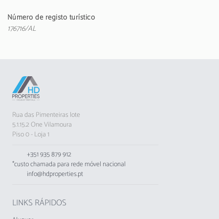
micro-ondas, máquina de café e muito mais.
Número de registo turístico
Localizado a apenas 500 metros da Praia de
176716/AL
Quarteira, este apartamento é um verdadeiro
paraíso para os amantes do mar. A
proximidade com supermercados, restaurantes
e outros serviços torna a sua estadia
extremamente conveniente. Para os entusiastas
de golfe, os campos de Vila Sol e Millenium
estão a curta distância, assim como o parque
aquático Aquashow.
Rua das Pimenteiras lote
5.1.15.2 One Vilamoura
O apartamento oferece Wi-Fi gratuito, ferro de
Piso 0 - Loja 1
passar e uma varanda para momentos de
relaxamento. Embora não sejam permitidos
+351 935 879 912
animais, o espaço é ideal para famílias e grupos
*custo chamada para rede móvel nacional
de jovens que procuram uma estadia
info@hdproperties.pt
confortável e bem localizada.
A apenas 17 km do Aeroporto de Faro,
LINKS RÁPIDOS
Varandas do Mar é a escolha perfeita para