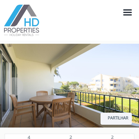
Menú
PARTILHAR
4
2
2