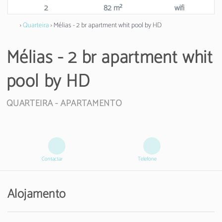
2
82 m²
wifi
›
Quarteira
› Mélias - 2 br apartment whit pool by HD
Mélias - 2 br apartment whit
pool by HD
QUARTEIRA -
APARTAMENTO
Contactar
Telefone
Alojamento