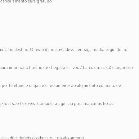
o cancelamento será gratuito
ncia no destino. O resto da reserva deve ser paga no dia seguinte no
para informar o horário de chegada (nº vôo / barco em caso) e organizar
 por telefone e dirija-se directamente ao alojamento ou ponto de
k-out são flexíveis. Contacte a agência para marcar as horas.
5 e 15 dias depois do check-out do alojamento.