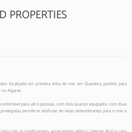
y HD PROPERTIES
or localizado em primeira linha de mar em Quarteira, perfeito para
 no Algarve.
confortável para até 6 pessoas, com dois quartos equipados com duas
privilegiada permite-te desfrutar de vistas deslumbrantes para o mar e
onta com ar condicionado, aquecimento elétrico, internet Wi-Fi e uma