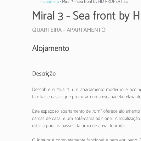
›
Quarteira
› Miral 3 - Sea front by HD PROPERTIES
Miral 3 - Sea front b
QUARTEIRA -
APARTAMENTO
Alojamento
Descrição
Descobre o Miral 3, um apartamento moderno e acolhed
famílias e casais que procuram uma escapadela relaxante
Este espaçoso apartamento de 70m² oferece alojamento 
camas de casal e um sofá-cama adicional. A localização 
estar a poucos passos da praia de areia dourada.
O interior é completamente funcional e bem equipado. C