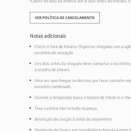
A partir da data da reserva até 31 dias antes da entrada, 
VER POLÍTICA DE CANCELAMENTO
Notas adicionais
Check-in fora de horário: Organizar chegada com a agê
escritório de recepção
Uns dias antes da chegada deve contactar o escritório 
a recolha de chaves.
Uma vez que chegue ao destino, por favor contacte-nos
encontro combinado.
Durante a temporada baixa o horário de check-in e chec
Taxa turística não incluída no preço.
devolução da caução à saída do alojamento.
Devolução da fiança: por transferência bancária entre 