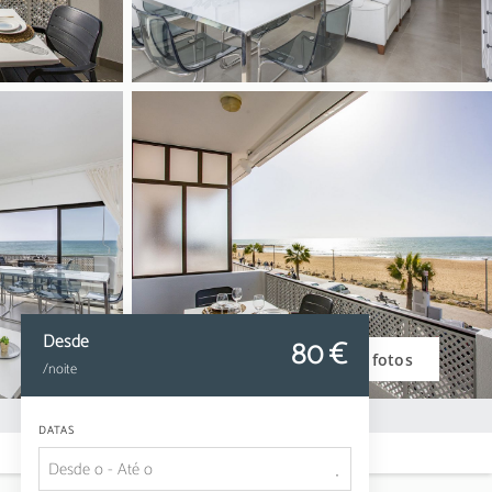
Desde
80
 €
Ver fotos
/noite
DATAS