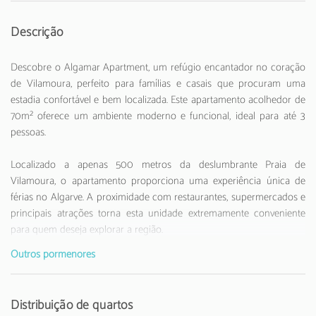
Descrição
Descobre o Algamar Apartment, um refúgio encantador no coração
de Vilamoura, perfeito para famílias e casais que procuram uma
estadia confortável e bem localizada. Este apartamento acolhedor de
70m² oferece um ambiente moderno e funcional, ideal para até 3
pessoas.
Localizado a apenas 500 metros da deslumbrante Praia de
Vilamoura, o apartamento proporciona uma experiência única de
férias no Algarve. A proximidade com restaurantes, supermercados e
principais atrações torna esta unidade extremamente conveniente
para quem deseja explorar a região.
Outros pormenores
O espaço interior é cuidadosamente equipado com uma cozinha
americana totalmente funcional, incluindo eletrodomésticos como
frigorífico, máquina de lavar, forno, micro-ondas e todos os utensílios
Distribuição de quartos
necessários para refeições caseiras. O apartamento dispõe de um