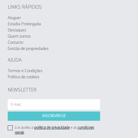
cozinha americana bem equipada com
LINKS RÁPIDOS
frigorífico, congelador, cafeteira e todos os
utensílios de cozinha. A casa de banho tem
Aluguer
banheira, e tens uma televisão para os
Estadia Prolongada
momentos de relaxamento.
Destaques
Quem somos
Contacto
Desfruta também de um belo jardim com
Gestão de propriedades
mobiliário, terraço para aproveitar o ar fresco, e
acesso a uma piscina comunitária partilhada. O
AJUDA
estacionamento privado em garagem no
mesmo edifício está incluído. Tábua de
Termos e Condições
engomar disponível para manter tudo
Politica de cookies
impecável durante a tua estadia.
NEWSLETTER
Limite de idade
Idade mínima: 25
Idade máxima: Sem limite de idade
Não são permitidos animais de estimação.
Li e aceito a
politica de privacidade
e as
condições
gerais
A Taxa Municipal Turística de Loulé em vigor