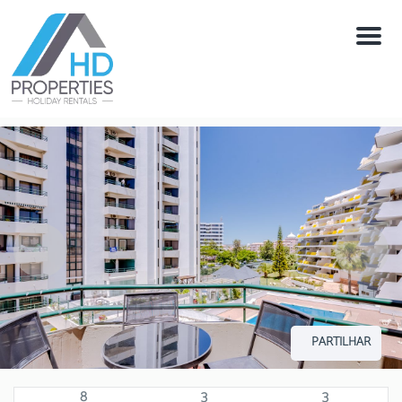
Menú
PARTILHAR
8
3
3