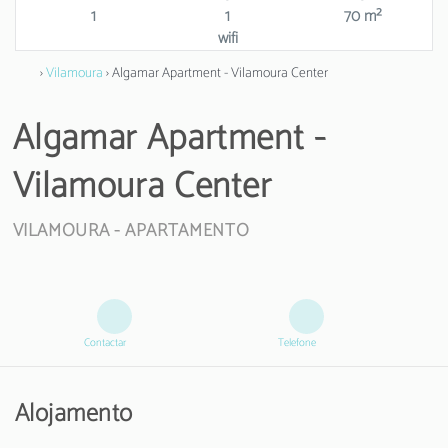
1
1
70 m²
wifi
›
Vilamoura
› Algamar Apartment - Vilamoura Center
Algamar Apartment -
Vilamoura Center
VILAMOURA -
APARTAMENTO
Contactar
Telefone
Alojamento