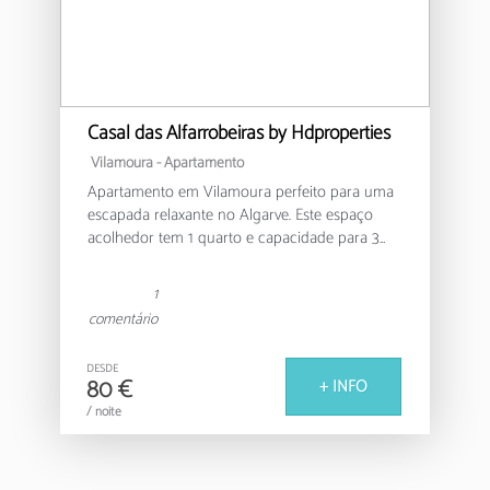
Casal das Alfarrobeiras by Hdproperties
Vilamoura -
Apartamento
Apartamento em Vilamoura perfeito para uma
escapada relaxante no Algarve. Este espaço
acolhedor tem 1 quarto e capacidade para 3
pessoas, com 37 m² de conforto e
conveniência.
1
comentário
O apartamento está estrategicamente
localizado perto de tudo o que precisas. A
DESDE
apenas 300 metros encontras o campo de
80 €
+ INFO
golfe Dom Pedro Laguna Golf Course, ideal se
/ noite
és fã deste desporto. O Lago de Vilamoura está
a apenas 500 metros, perfeito para um passeio
relaxante. O Parque Ambiental de Vilamoura