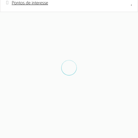
Pontos de interesse
Distâncias
Supermercado - SPAR
50 m
Restaurante - Ferrara's Restaurant
50 m
Praia de areia - Praia de Vilamoura
500 m
Campo de Golf - The old course
4 km
Campo de Golf - Vila Sol Golf Course
5 km
Parque aquático - Aquashow
6 km
Aeroporto - Aeroporto de Faro
25 km