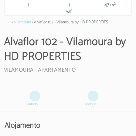
1
1
47 m²
wifi
›
Vilamoura
› Alvaflor 102 - Vilamoura by HD PROPERTIES
Alvaflor 102 - Vilamoura by
HD PROPERTIES
VILAMOURA -
APARTAMENTO
Contactar
Telefone
Alojamento