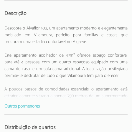
Descrição
Descobre o Alvaflor 102, um apartamento moderno e elegantemente
mobilado em Vilamoura, perfeito para famílias e casais que
procuram uma estadia confortável no Algarve.
Este apartamento acolhedor de 47m² oferece espaço confortável
para até 4 pessoas, com um quarto espaçoso equipado com uma
cama de casal e um sofá-cama adicional. A localização privilegiada
permite-te desfrutar de tudo o que Vilamoura tem para oferecer.
A poucos passos de comodidades essenciais, o apartamento está
estrategicamente situado a apenas 750 metros de um supermercado
SPAR e a 2,4 km da Marina de Vilamoura. A praia de areia fica a
Outros pormenores
apenas 1,5 km, tornando-o ideal para amantes do sol e mar. Para os
entusiastas de golfe, o campo Dom Pedro - Old Course está a
apenas 2 km de distância.
Distribuição de quartos