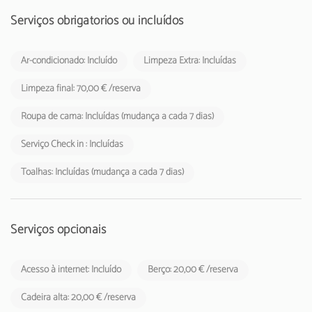
A Taxa Municipal Turística de Loulé em vigor desde1 de novembro
Serviços obrigatórios ou incluídos
de 2024, deverá cobrada pelos empreendimentos turísticos e
estabelecimentos de alojamento local aos respetivos hóspedes.
Ar-condicionado: Incluído
Limpeza Extra: Incluídas
Limpeza final: 70,00 € /reserva
Roupa de cama: Incluídas (mudança a cada 7 dias)
Serviço Check in : Incluídas
Toalhas: Incluídas (mudança a cada 7 dias)
Serviços opcionais
Acesso à internet: Incluído
Berço: 20,00 € /reserva
Cadeira alta: 20,00 € /reserva