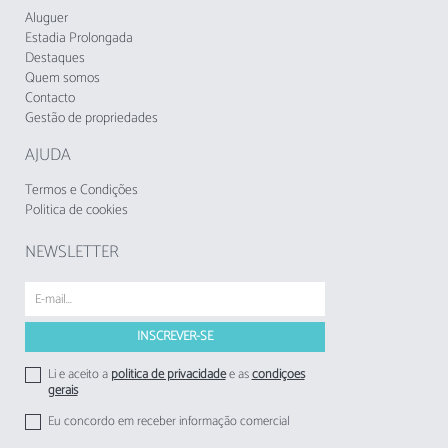
A Taxa Municipal Turística de Loulé em vigor
Aluguer
desde 1 de novembro de 2024, deverá cobrada
Estadia Prolongada
pelos empreendimentos turísticos e
Destaques
Quem somos
estabelecimentos de alojamento local aos
Contacto
respetivos hóspedes.
Gestão de propriedades
AJUDA
Termos e Condições
Politica de cookies
NEWSLETTER
Li e aceito a
politica de privacidade
e as
condições
gerais
Eu concordo em receber informação comercial