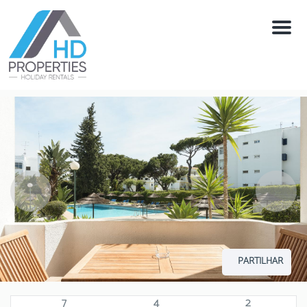
Menú
PARTILHAR
7
4
2