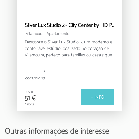
Silver Lux Studio 2 - City Center by HD PROPERTIES
Vilamoura -
Apartamento
Descobre o Silver Lux Studio 2, um moderno e
confortável estúdio localizado no coração de
Vilamoura, perfeito para famílias ou casais que
procuram uma estadia relaxante no Algarve.
1
Este acolhedor apartamento de 30m² oferece
comentário
um ambiente funcional e bem equipado, com
capacidade para até 4 pessoas. Conta com um
DESDE
quarto com uma cama de casal e um sofá-
51 €
+ INFO
cama adicional, garantindo um espaço versátil
/ noite
e confortável para todos os hóspedes.
A cozinha americana totalmente equipada
permite-te preparar refeições deliciosas, com
Outras informações de interesse
eletrodomésticos modernos como frigorífico,