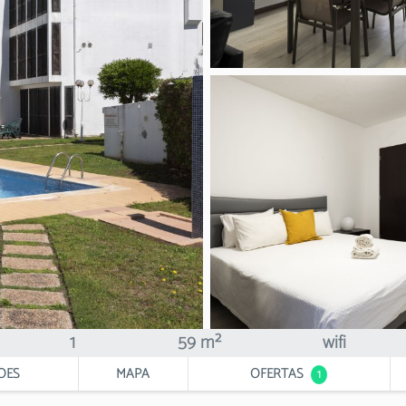
1
59 m²
wifi
ÕES
MAPA
OFERTAS
1