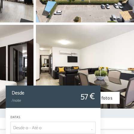
Desde
57
 €
Ver fotos
/noite
DATAS