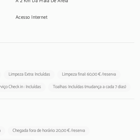
A 2 Km Da Praia De Areia
Acesso Internet
Limpeza Extra: Incluídas
Limpeza final: 60,00 € /reserva
viço Check in : Incluídas
Toalhas: Incluídas (mudança a cada 7 dias)
a
Chegada fora de horário: 20,00 € /reserva