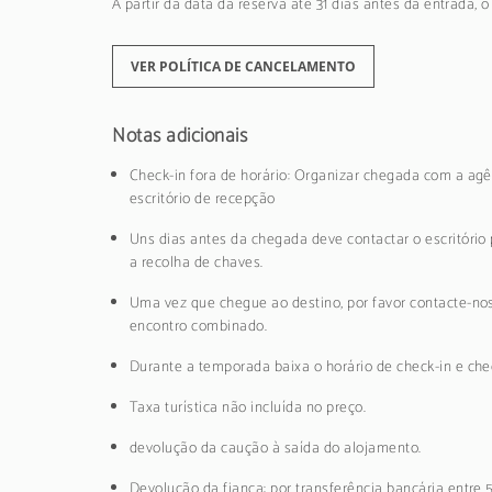
A partir da data da reserva até 31 dias antes da entrada, 
VER POLÍTICA DE CANCELAMENTO
Notas adicionais
Check-in fora de horário: Organizar chegada com a agê
escritório de recepção
Uns dias antes da chegada deve contactar o escritório 
a recolha de chaves.
Uma vez que chegue ao destino, por favor contacte-nos
encontro combinado.
Durante a temporada baixa o horário de check-in e chec
Taxa turística não incluída no preço.
devolução da caução à saída do alojamento.
Devolução da fiança: por transferência bancária entre 