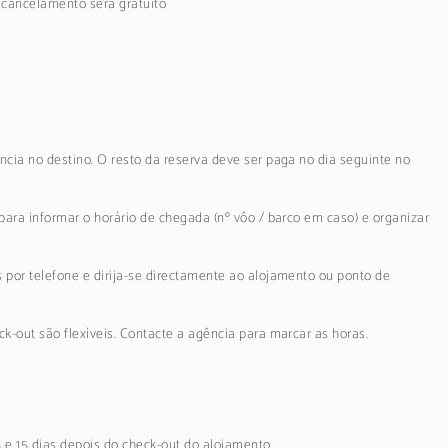
o cancelamento será gratuito
ncia no destino. O resto da reserva deve ser paga no dia seguinte no
para informar o horário de chegada (nº vôo / barco em caso) e organizar
 por telefone e dirija-se directamente ao alojamento ou ponto de
k-out são flexíveis. Contacte a agência para marcar as horas.
5 e 15 dias depois do check-out do alojamento.