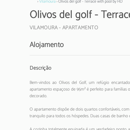
›
Vilamoura
› Olivos del golf - Terrace with pool by HD
Olivos del golf - Terra
VILAMOURA -
APARTAMENTO
Alojamento
Descrição
Bem-vindos ao Olivos del Golf, um refúgio encantado
apartamento espaçoso de 95m² é perfeito para famílias
decorado.
O apartamento dispõe de dois quartos confortáveis, co
tranquilo para todos os hóspedes. Duas casas de banho
A cozinha totalmente equipada é um verdadeiro ponto alt