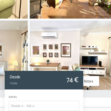
Desde
74
 €
Ver fotos
/noite
DATAS