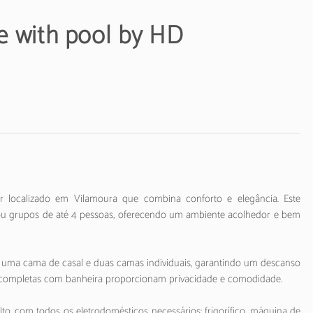
ce with pool by HD
r localizado em Vilamoura que combina conforto e elegância. Este
 ou grupos de até 4 pessoas, oferecendo um ambiente acolhedor e bem
m uma cama de casal e duas camas individuais, garantindo um descanso
 completas com banheira proporcionam privacidade e comodidade.
o, com todos os eletrodomésticos necessários: frigorífico, máquina de