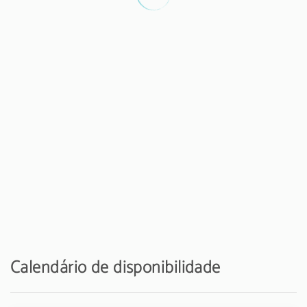
Praia de areia - Praia da Falésia
3 km
Campo de Golf - Millenium Laguna Golf
3 km
Parque aquático - Aqua Show
5 km
Aeroporto - Aeroporto de Faro
20 km
Calendário de disponibilidade