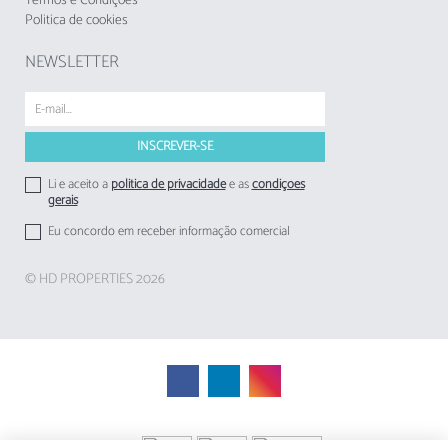
Termos e Condições
Politica de cookies
A Taxa Municipal Turística de Loulé em vigor
desde1 de novembro de 2024, deverá cobrada
NEWSLETTER
pelos empreendimentos turísticos e
estabelecimentos de alojamento local aos
respetivos hóspedes
Li e aceito a
politica de privacidade
e as
condições
gerais
Eu concordo em receber informação comercial
© HD PROPERTIES 2026