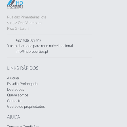
restaurantes, o Marina Luxor oferece uma
localização privilegiada. A praia de Vilamoura
está a apenas 1 km de distância, e campos de
Rua das Pimenteiras lote
golfe como o Dom Pedro Golf Millenium estão
5.1.15.2 One Vilamoura
próximos para os amantes do desporto.
Piso 0 - Loja 1
O apartamento dispõe de ar condicionado,
+351 935 879 912
internet Wi-Fi e um lugar de estacionamento
*custo chamada para rede móvel nacional
privado em garagem. Uma varanda permite-te
info@hdproperties.pt
desfrutar de momentos ao ar livre e relaxar
após um dia de exploração.
LINKS RÁPIDOS
Nota importante: não são permitidos animais
de estimação e fumar no interior do
Aluguer
apartamento.
Estadia Prolongada
Destaques
Quem somos
ATENÇÃO: LOCALIZAÇÃO EM ZONA DE
Contacto
BARES E RESTAURANTES. Poderá haver
Gestão de propriedades
barulho durante a noite.
AJUDA
O alojamento não aceita grupos de jovens,
idade mínima: 25 anos.