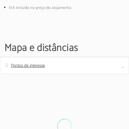
IVA incluído no preço do alojamento.
Mapa e distâncias
Pontos de interesse
Distâncias
Estação de autocarros
500 m
Supermercado - SPAR
1 km
Praia de areia - Praia de Vilamoura
2 km