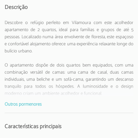
Descrição
Descobre o refúgio perfeito em Vilamoura com este acolhedor
apartamento de 2 quartos, ideal para famílias e grupos de até 5
pessoas. Localizado numa área envolvente de floresta, este espaçoso
e confortável alojamento oferece uma experiência relaxante longe do
bulício urbano.
O apartamento dispõe de dois quartos bem equipados, com uma
combinação versátil de camas: uma cama de casal, duas camas
individuais, uma beliche e um sofá-cama, garantindo um descanso
tranquilo para todos os hóspedes. A luminosidade e o design
moderno criam um ambiente acolhedor e funcional.
Outros pormenores
A cozinha americana totalmente equipada é um verdadeiro ponto
forte, com eletrodomésticos de última geração, incluindo frigorífico,
máquina de lavar, forno, máquina de secar, máquina de lavar louça,
Características principais
fritadeira, micro-ondas, torradeira e chaleira. Perfeita para quem
gosta de preparar refeições em casa.