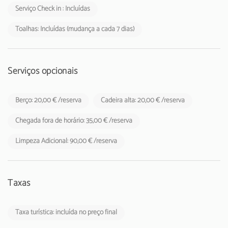
Serviço Check in : Incluídas
A Taxa Municipal Turística de Loulé em vigor desde1 de novembro
de 2024, deverá cobrada pelos empreendimentos turísticos e
Toalhas: Incluídas (mudança a cada 7 dias)
estabelecimentos de alojamento local aos respetivos hóspedes
Serviços opcionais
Berço: 20,00 € /reserva
Cadeira alta: 20,00 € /reserva
Chegada fora de horário: 35,00 € /reserva
Limpeza Adicional: 90,00 € /reserva
Taxas
Taxa turística: incluída no preço final