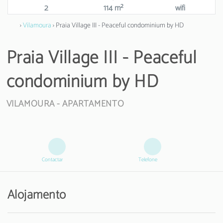
2
114 m²
wifi
›
Vilamoura
› Praia Village III - Peaceful condominium by HD
Praia Village III - Peaceful
condominium by HD
VILAMOURA -
APARTAMENTO
Contactar
Telefone
Alojamento