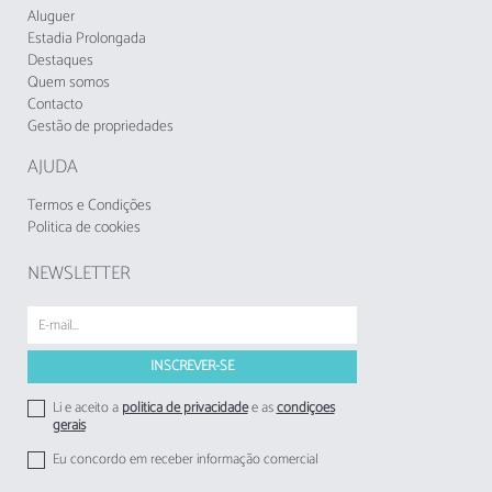
A Taxa Municipal Turística de Loulé em vigor
Aluguer
desde 1 de novembro de 2024, deverá cobrada
Estadia Prolongada
pelos empreendimentos turísticos e
Destaques
Quem somos
estabelecimentos de alojamento local aos
Contacto
respetivos hóspedes.
Gestão de propriedades
AJUDA
Termos e Condições
Politica de cookies
NEWSLETTER
Li e aceito a
politica de privacidade
e as
condições
gerais
Eu concordo em receber informação comercial