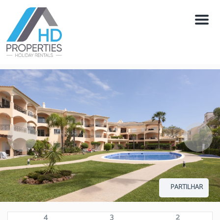
Menú
PARTILHAR
4
3
2