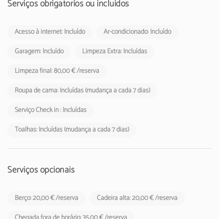
O alojamento não aceita grupos de jovens, idade mínima: 25 anos.
Serviços obrigatórios ou incluídos
A Taxa Municipal Turística de Loulé em vigor desde1 de novembro
Acesso à internet: Incluído
Ar-condicionado: Incluído
de 2024, deverá cobrada pelos empreendimentos turísticos e
estabelecimentos de alojamento local aos respetivos hóspedes
Garagem: Incluído
Limpeza Extra: Incluídas
Limpeza final: 80,00 € /reserva
Roupa de cama: Incluídas (mudança a cada 7 dias)
Serviço Check in : Incluídas
Toalhas: Incluídas (mudança a cada 7 dias)
Serviços opcionais
Berço: 20,00 € /reserva
Cadeira alta: 20,00 € /reserva
Chegada fora de horário: 35,00 € /reserva