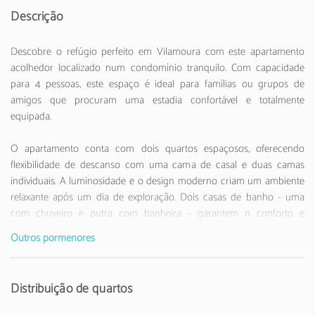
Descrição
Descobre o refúgio perfeito em Vilamoura com este apartamento
acolhedor localizado num condomínio tranquilo. Com capacidade
para 4 pessoas, este espaço é ideal para famílias ou grupos de
amigos que procuram uma estadia confortável e totalmente
equipada.
O apartamento conta com dois quartos espaçosos, oferecendo
flexibilidade de descanso com uma cama de casal e duas camas
individuais. A luminosidade e o design moderno criam um ambiente
relaxante após um dia de exploração. Dois casas de banho - uma
com chuveiro e outra com banheira - garantem o conforto e
privacidade de todos os hóspedes.
Outros pormenores
A cozinha totalmente equipada é um verdadeiro ponto alto, com
eletrodomésticos de última geração como máquina de lavar,
Distribuição de quartos
frigorífico, máquina de lavar louça, forno, micro-ondas e máquina de
café. Perfeita para quem gosta de preparar refeições em casa ou