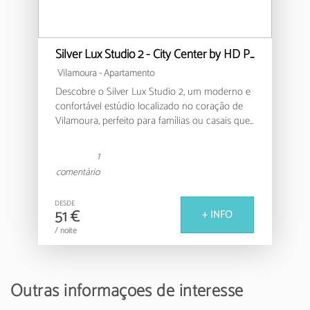
Silver Lux Studio 2 - City Center by HD PROPERTIES
Vilamoura -
Apartamento
Descobre o Silver Lux Studio 2, um moderno e
confortável estúdio localizado no coração de
Vilamoura, perfeito para famílias ou casais que
procuram uma estadia relaxante no Algarve.
1
Este acolhedor apartamento de 30m² oferece
comentário
um ambiente funcional e bem equipado, com
capacidade para até 4 pessoas. Conta com um
DESDE
quarto com uma cama de casal e um sofá-
51 €
+ INFO
cama adicional, garantindo um espaço versátil
/ noite
e confortável para todos os hóspedes.
A cozinha americana totalmente equipada
permite-te preparar refeições deliciosas, com
Outras informações de interesse
eletrodomésticos modernos como frigorífico,
máquina de lavar, forno, máquina de café e