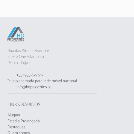
Perfeita para quem gosta de preparar as suas
próprias refeições durante as férias.
Localizado a apenas 200 metros de um
supermercado e a curta distância de
restaurantes, o Marina Luxor oferece uma
localização privilegiada. A praia de Vilamoura
está a apenas 1 km de distância, e campos de
Rua das Pimenteiras lote
golfe como o Dom Pedro Golf Millenium estão
5.1.15.2 One Vilamoura
próximos para os amantes do desporto.
Piso 0 - Loja 1
O apartamento dispõe de ar condicionado,
+351 935 879 912
internet Wi-Fi e um lugar de estacionamento
*custo chamada para rede móvel nacional
privado em garagem. Uma varanda permite-te
info@hdproperties.pt
desfrutar de momentos ao ar livre e relaxar
após um dia de exploração.
LINKS RÁPIDOS
Nota importante: não são permitidos animais
de estimação e fumar no interior do
Aluguer
apartamento.
Estadia Prolongada
Destaques
Quem somos
ATENÇÃO: LOCALIZAÇÃO EM ZONA DE