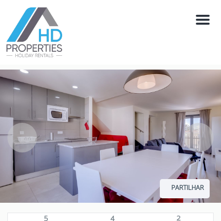
Menú
PARTILHAR
5
4
2