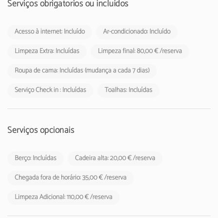
O alojamento não aceita grupos de jovens, idade mínima permitida:
Serviços obrigatórios ou incluídos
25 anos.
Acesso à internet: Incluído
Ar-condicionado: Incluído
A Taxa Municipal Turística de Loulé em vigor desde 1 de novembro
de 2024, deverá cobrada pelos empreendimentos turísticos e
Limpeza Extra: Incluídas
Limpeza final: 80,00 € /reserva
estabelecimentos de alojamento local aos respetivos hóspedes.
Roupa de cama: Incluídas (mudança a cada 7 dias)
Serviço Check in : Incluídas
Toalhas: Incluídas
Serviços opcionais
Berço: Incluídas
Cadeira alta: 20,00 € /reserva
Chegada fora de horário: 35,00 € /reserva
Limpeza Adicional: 110,00 € /reserva