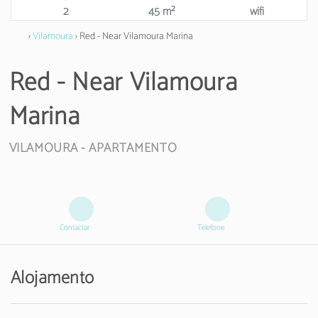
2
45 m²
wifi
›
Vilamoura
› Red - Near Vilamoura Marina
Red - Near Vilamoura
Marina
VILAMOURA -
APARTAMENTO
Contactar
Telefone
Alojamento