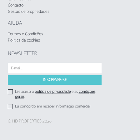
Contacto
BARES E RESTAURANTES. Poderá haver
Gestão de propriedades
barulho durante a noite.
AJUDA
O alojamento não aceita grupos de jovens,
idade mínima: 25 anos.
Termos e Condições
Politica de cookies
A Taxa Municipal Turística de Loulé em vigor
desde1 de novembro de 2024, deverá cobrada
NEWSLETTER
pelos empreendimentos turísticos e
estabelecimentos de alojamento local aos
respetivos hóspedes
Li e aceito a
politica de privacidade
e as
condições
gerais
Eu concordo em receber informação comercial
© HD PROPERTIES 2026