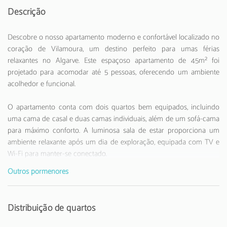
Descrição
Descobre o nosso apartamento moderno e confortável localizado no
coração de Vilamoura, um destino perfeito para umas férias
relaxantes no Algarve. Este espaçoso apartamento de 45m² foi
projetado para acomodar até 5 pessoas, oferecendo um ambiente
acolhedor e funcional.
O apartamento conta com dois quartos bem equipados, incluindo
uma cama de casal e duas camas individuais, além de um sofá-cama
para máximo conforto. A luminosa sala de estar proporciona um
ambiente relaxante após um dia de exploração, equipada com TV e
Wi-Fi para manter-se conectado.
Outros pormenores
A cozinha totalmente independente está completamente equipada
com todos os eletrodomésticos essenciais, incluindo fogão de
vitrocerâmica, frigorífico, máquina de lavar, forno, micro-ondas,
Distribuição de quartos
chaleira e uma variedade completa de louça e utensílios de cozinha.
Perfeito para quem gosta de preparar as suas próprias refeições.