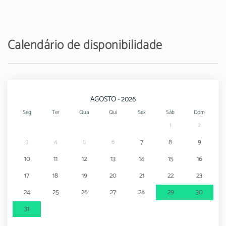
Parque aquático - Aquashow
6 km
Calendário de disponibilidade
Aeroporto - Aeroporto de Faro
23 km
AGOSTO - 2026
Seg
Ter
Qua
Qui
Sex
Sáb
Dom
1
2
3
4
5
6
7
8
9
10
11
12
13
14
15
16
17
18
19
20
21
22
23
24
25
26
27
28
29
30
31