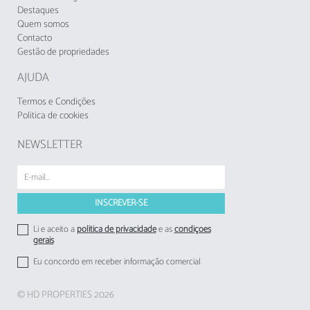
idade mínima permitida: 25 anos.
Destaques
Quem somos
Contacto
A Taxa Municipal Turística de Loulé em vigor
Gestão de propriedades
desde 1 de novembro de 2024, deverá cobrada
pelos empreendimentos turísticos e
AJUDA
estabelecimentos de alojamento local aos
respetivos hóspedes.
Termos e Condições
Politica de cookies
NEWSLETTER
Li e aceito a
politica de privacidade
e as
condições
gerais
Eu concordo em receber informação comercial
© HD PROPERTIES 2026