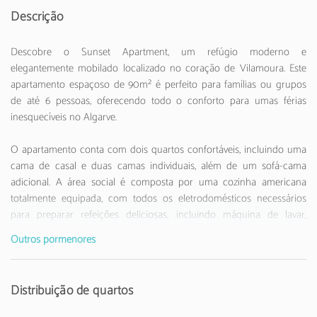
Descrição
Descobre o Sunset Apartment, um refúgio moderno e
elegantemente mobilado localizado no coração de Vilamoura. Este
apartamento espaçoso de 90m² é perfeito para famílias ou grupos
de até 6 pessoas, oferecendo todo o conforto para umas férias
inesquecíveis no Algarve.
O apartamento conta com dois quartos confortáveis, incluindo uma
cama de casal e duas camas individuais, além de um sofá-cama
adicional. A área social é composta por uma cozinha americana
totalmente equipada, com todos os eletrodomésticos necessários
para preparar refeições deliciosas, incluindo máquina de lavar,
máquina de secar, forno, micro-ondas, máquina de café e muito
Outros pormenores
mais.
Localizado a apenas 300 metros de supermercados e restaurantes,
Distribuição de quartos
este apartamento oferece uma localização privilegiada. As praias de
areia de Vilamoura e Falésia estão a curta distância, perfeitas para