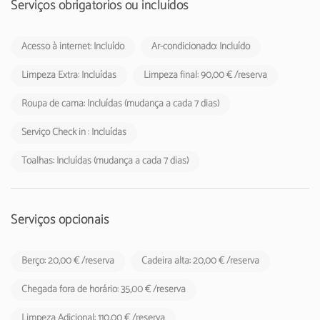
de 2024, deverá cobrada pelos empreendimentos turísticos e
Serviços obrigatórios ou incluídos
estabelecimentos de alojamento local aos respetivos hóspedes.
Acesso à internet: Incluído
Ar-condicionado: Incluído
Limpeza Extra: Incluídas
Limpeza final: 90,00 € /reserva
Roupa de cama: Incluídas (mudança a cada 7 dias)
Serviço Check in : Incluídas
Toalhas: Incluídas (mudança a cada 7 dias)
Serviços opcionais
Berço: 20,00 € /reserva
Cadeira alta: 20,00 € /reserva
Chegada fora de horário: 35,00 € /reserva
Limpeza Adicional: 110,00 € /reserva