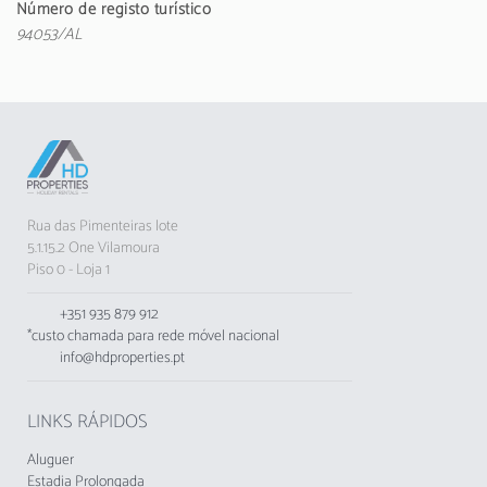
eletrodomésticos necessários: frigorífico,
Número de registo turístico
máquina de lavar, forno, máquina de lavar
94053/AL
louça, micro-ondas, torradeira, máquina de café
e muito mais. A sala conta com televisão e uma
acolhedora lareira para momentos de convívio.
Localizado a apenas 500 metros do Campo de
Golfe Dom Pedro Millennium, o apartamento
está estrategicamente situado. A praia de
Falésia fica a 5 km, a Marina de Vilamoura a 5
Rua das Pimenteiras lote
km, e o aeroporto de Faro a 27 km. Com
5.1.15.2 One Vilamoura
estacionamento privado no edifício, ar
Piso 0 - Loja 1
condicionado na sala e em alguns quartos, este
espaço é ideal para umas férias relaxantes.
+351 935 879 912
*custo chamada para rede móvel nacional
O exterior convida a momentos de lazer com
info@hdproperties.pt
jardim, terraço e churrasqueira. Note-se que
não são permitidos animais de estimação nem
grupos jovens, e é proibido fumar no interior
LINKS RÁPIDOS
do apartamento.
Aluguer
O alojamento não aceita grupos de jovens,
Estadia Prolongada