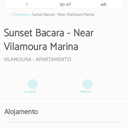
1
90 m²
wifi
›
Vilamoura
› Sunset Bacara - Near Vilamoura Marina
Sunset Bacara - Near
Vilamoura Marina
VILAMOURA -
APARTAMENTO
Contactar
Telefone
Alojamento