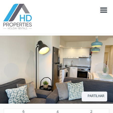
Menú
PARTILHAR
6
4
2