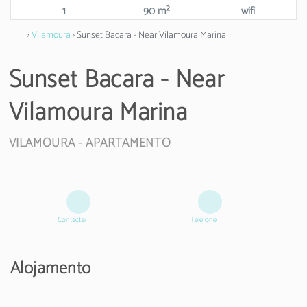
1
90 m²
wifi
›
Vilamoura
› Sunset Bacara - Near Vilamoura Marina
Sunset Bacara - Near
Vilamoura Marina
VILAMOURA -
APARTAMENTO
Contactar
Telefone
Alojamento