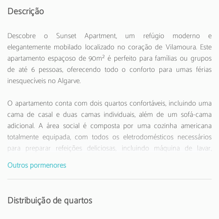
Descrição
Descobre o Sunset Apartment, um refúgio moderno e
elegantemente mobilado localizado no coração de Vilamoura. Este
apartamento espaçoso de 90m² é perfeito para famílias ou grupos
de até 6 pessoas, oferecendo todo o conforto para umas férias
inesquecíveis no Algarve.
O apartamento conta com dois quartos confortáveis, incluindo uma
cama de casal e duas camas individuais, além de um sofá-cama
adicional. A área social é composta por uma cozinha americana
totalmente equipada, com todos os eletrodomésticos necessários
para preparar refeições deliciosas, incluindo máquina de lavar,
máquina de secar, forno, micro-ondas, máquina de café e muito
Outros pormenores
mais.
Localizado a apenas 300 metros de supermercados e restaurantes,
Distribuição de quartos
este apartamento oferece uma localização privilegiada. As praias de
areia de Vilamoura e Falésia estão a curta distância, perfeitas para