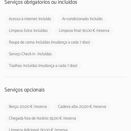
de 2024, deverá cobrada pelos empreendimentos turísticos e
Serviços obrigatórios ou incluídos
estabelecimentos de alojamento local aos respetivos hóspedes.
Acesso à internet: Incluído
Ar-condicionado: Incluído
Limpeza Extra: Incluídas
Limpeza final: 90,00 € /reserva
Roupa de cama: Incluídas (mudança a cada 7 dias)
Serviço Check in : Incluídas
Toalhas: Incluídas (mudança a cada 7 dias)
Serviços opcionais
Berço: 20,00 € /reserva
Cadeira alta: 20,00 € /reserva
Chegada fora de horário: 35,00 € /reserva
Limpeza Adicional: 110,00 € /reserva