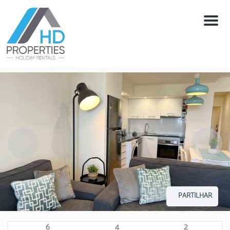
Menú
PARTILHAR
6
4
2