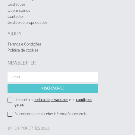
idade mínima permitida: 25 anos.
Destaques
Quem somos
Contacto
A Taxa Municipal Turística de Loulé em vigor
Gestão de propriedades
desde 1 de novembro de 2024, deverá cobrada
pelos empreendimentos turísticos e
AJUDA
estabelecimentos de alojamento local aos
respetivos hóspedes.
Termos e Condições
Politica de cookies
NEWSLETTER
Li e aceito a
politica de privacidade
e as
condições
gerais
Eu concordo em receber informação comercial
© HD PROPERTIES 2026