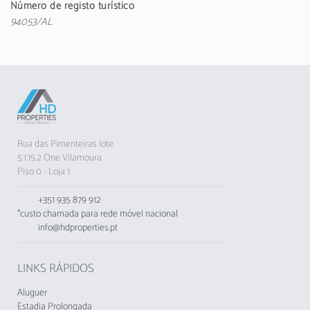
eletrodomésticos necessários: frigorífico,
Número de registo turístico
máquina de lavar, forno, máquina de lavar
94053/AL
louça, micro-ondas, torradeira, máquina de café
e muito mais. A sala conta com televisão e uma
acolhedora lareira para momentos de convívio.
Localizado a apenas 500 metros do Campo de
Golfe Dom Pedro Millennium, o apartamento
está estrategicamente situado. A praia de
Falésia fica a 5 km, a Marina de Vilamoura a 5
Rua das Pimenteiras lote
km, e o aeroporto de Faro a 27 km. Com
5.1.15.2 One Vilamoura
estacionamento privado no edifício, ar
Piso 0 - Loja 1
condicionado na sala e em alguns quartos, este
espaço é ideal para umas férias relaxantes.
+351 935 879 912
*custo chamada para rede móvel nacional
O exterior convida a momentos de lazer com
info@hdproperties.pt
jardim, terraço e churrasqueira. Note-se que
não são permitidos animais de estimação nem
grupos jovens, e é proibido fumar no interior
LINKS RÁPIDOS
do apartamento.
Aluguer
O alojamento não aceita grupos de jovens,
Estadia Prolongada