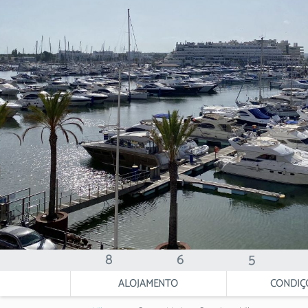
8
6
5
ALOJAMENTO
CONDIÇ