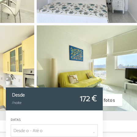
Desde
172
 €
Ver fotos
/noite
DATAS