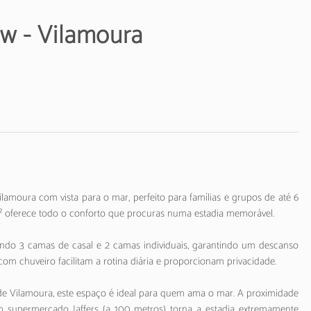
ew - Vilamoura
amoura com vista para o mar, perfeito para famílias e grupos de até 6
² oferece todo o conforto que procuras numa estadia memorável.
indo 3 camas de casal e 2 camas individuais, garantindo um descanso
om chuveiro facilitam a rotina diária e proporcionam privacidade.
de Vilamoura, este espaço é ideal para quem ama o mar. A proximidade
 supermercado Jaffers (a 100 metros) torna a estadia extremamente