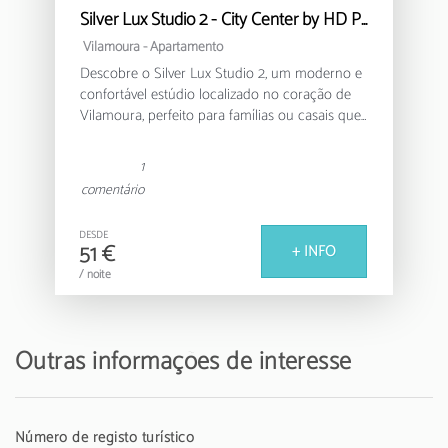
Silver Lux Studio 2 - City Center by HD PROPERTIES
Vilamoura -
Apartamento
Descobre o Silver Lux Studio 2, um moderno e
confortável estúdio localizado no coração de
Vilamoura, perfeito para famílias ou casais que
procuram uma estadia relaxante no Algarve.
1
Este acolhedor apartamento de 30m² oferece
comentário
um ambiente funcional e bem equipado, com
capacidade para até 4 pessoas. Conta com um
DESDE
quarto com uma cama de casal e um sofá-
51 €
+ INFO
cama adicional, garantindo um espaço versátil
/ noite
e confortável para todos os hóspedes.
A cozinha americana totalmente equipada
permite-te preparar refeições deliciosas, com
Outras informações de interesse
eletrodomésticos modernos como frigorífico,
máquina de lavar, forno, máquina de café e
todos os utensílios necessários. O ar
condicionado em todo o apartamento
Número de registo turístico