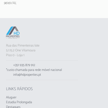
assegura o teu conforto, independentemente
96161/AL
da temperatura exterior.
Localizado a apenas 600 metros da paragem
de autocarro e a 1 km da deslumbrante Praia
de Vilamoura, este estúdio oferece uma
localização privilegiada. Próximo de
supermercados, restaurantes e com fácil
acesso a campos de golfe, parques aquáticos e
Rua das Pimenteiras lote
atrações turísticas, é o local ideal para explorar
5.1.15.2 One Vilamoura
o melhor do Algarve.
Piso 0 - Loja 1
Nota importante: Não são permitidos animais
+351 935 879 912
de estimação e fumar no interior do
*custo chamada para rede móvel nacional
apartamento.
info@hdproperties.pt
O alojamento não aceita grupos de jovens,
idade mínima permitida: 25 anos.
LINKS RÁPIDOS
A Taxa Municipal Turística de Loulé em vigor
Aluguer
desde 1 de novembro de 2024, deverá cobrada
Estadia Prolongada
pelos empreendimentos turísticos e
Destaques