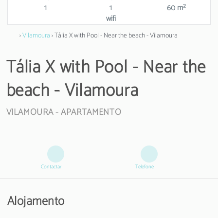
1
1
60 m²
wifi
›
Vilamoura
› Tália X with Pool - Near the beach - Vilamoura
Tália X with Pool - Near the
beach - Vilamoura
VILAMOURA -
APARTAMENTO
Contactar
Telefone
Alojamento