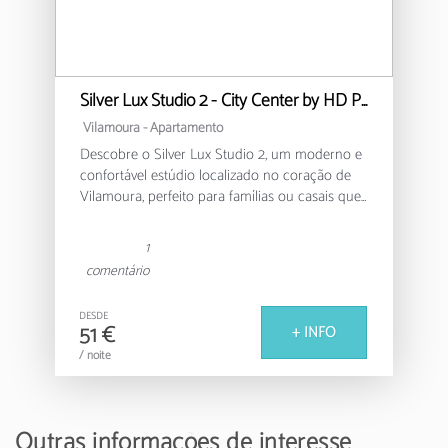
Silver Lux Studio 2 - City Center by HD PROPERTIES
Vilamoura -
Apartamento
Descobre o Silver Lux Studio 2, um moderno e
confortável estúdio localizado no coração de
Vilamoura, perfeito para famílias ou casais que
procuram uma estadia relaxante no Algarve.
1
Este acolhedor apartamento de 30m² oferece
comentário
um ambiente funcional e bem equipado, com
capacidade para até 4 pessoas. Conta com um
DESDE
quarto com uma cama de casal e um sofá-
51 €
+ INFO
cama adicional, garantindo um espaço versátil
/ noite
e confortável para todos os hóspedes.
A cozinha americana totalmente equipada
permite-te preparar refeições deliciosas, com
Outras informações de interesse