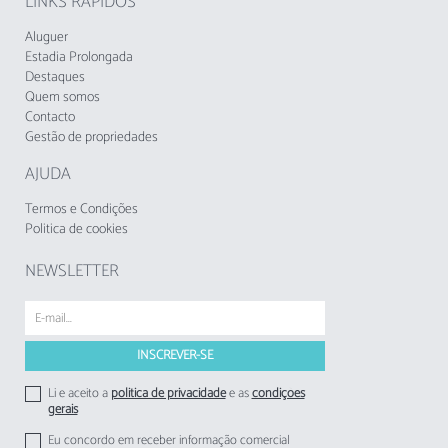
LINKS RÁPIDOS
A Taxa Municipal Turística de Loulé em vigor
Aluguer
desde 1 de novembro de 2024, deverá cobrada
Estadia Prolongada
pelos empreendimentos turísticos e
Destaques
Quem somos
estabelecimentos de alojamento local aos
Contacto
respetivos hóspedes.
Gestão de propriedades
AJUDA
Termos e Condições
Politica de cookies
NEWSLETTER
Li e aceito a
politica de privacidade
e as
condições
gerais
Eu concordo em receber informação comercial