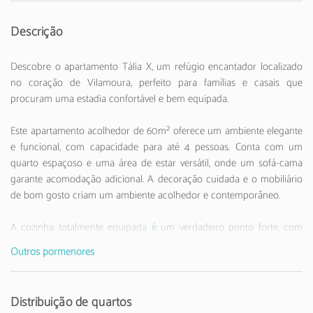
Descrição
Descobre o apartamento Tália X, um refúgio encantador localizado
no coração de Vilamoura, perfeito para famílias e casais que
procuram uma estadia confortável e bem equipada.
Este apartamento acolhedor de 60m² oferece um ambiente elegante
e funcional, com capacidade para até 4 pessoas. Conta com um
quarto espaçoso e uma área de estar versátil, onde um sofá-cama
garante acomodação adicional. A decoração cuidada e o mobiliário
de bom gosto criam um ambiente acolhedor e contemporâneo.
A cozinha totalmente equipada é um verdadeiro ponto forte, com
eletrodomésticos modernos como máquina de lavar, frigorífico,
Outros pormenores
máquina de lavar louça, micro-ondas, máquina de café e todos os
utensílios necessários para preparar refeições deliciosas. A
comodidade é garantida com ar condicionado, internet WiFi e duas
Distribuição de quartos
televisões.