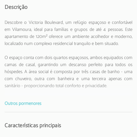
Descrição
Descobre o Victoria Boulevard, um refúgio espaçoso e confortável
em Vilamoura, ideal para famílias e grupos de até 4 pessoas. Este
apartamento de 120m² oferece um ambiente acolhedor e moderno,
localizado num complexo residencial tranquilo e bem situado.
O espaço conta com dois quartos espaçosos, ambos equipados com
camas de casal, garantindo um descanso perfeito para todos os
hóspedes. A área social é composta por três casas de banho - uma
com chuveiro, outra com banheira e uma terceira apenas com
sanitário - proporcionando total conforto e privacidade.
A cozinha americana totalmente equipada é um verdadeiro ponto
Outros pormenores
alto, com todos os eletrodomésticos necessários: frigorifico, máquina
de lavar, forno, máquina de lavar louça, fritadeira, micro-ondas,
torradeira, chaleira, e até um espremedor de citrinos. Perfeita para
Características principais
quem gosta de preparar as suas próprias refeições.