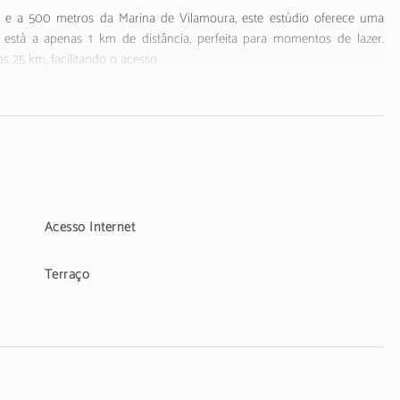
e a 500 metros da Marina de Vilamoura, este estúdio oferece uma
ra está a apenas 1 km de distância, perfeita para momentos de lazer.
 25 km, facilitando o acesso.
á situado numa zona animada dentro da cidade. Embora não sejam
colhedor para grupos jovens. A segurança está garantida com um cofre
localizada em Vilamoura, este Blue Studio Apartment promete uma
Acesso Internet
permitida: 25 anos.
Terraço
 novembro de 2024, deverá cobrada pelos empreendimentos turísticos e
pedes.