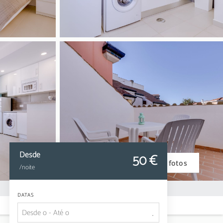
Desde
50
 €
Ver fotos
/noite
DATAS