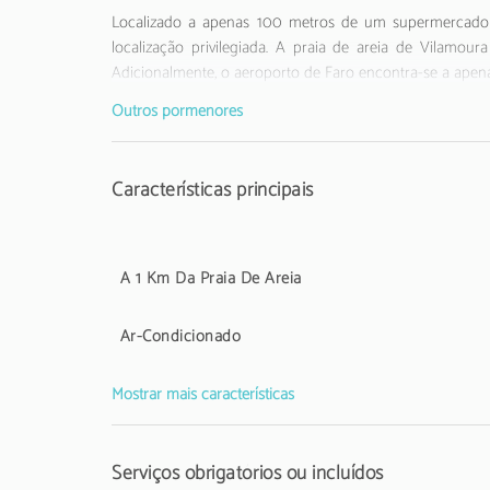
Localizado a apenas 100 metros de um supermercado 
localização privilegiada. A praia de areia de Vilamou
Adicionalmente, o aeroporto de Faro encontra-se a apenas
Outros pormenores
O apartamento dispõe de uma pequena varanda e est
permitidos animais de estimação, o espaço é bastante a
no interior do apartamento.
Características principais
Ideal para quem procura uma estadia prática e bem 
experiência memorável no Algarve.
A 1 Km Da Praia De Areia
O alojamento não aceita grupos de jovens, idade mínima 
Ar-Condicionado
A Taxa Municipal Turística de Loulé em vigor desde1 de
estabelecimentos de alojamento local aos respetivos hós
Mostrar mais características
Serviços obrigatórios ou incluídos