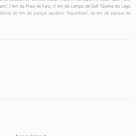
aro", 7 km da Praia de Faro, 17 km do campo de Golf "Quinta do Lago
stância: 20 km do parque aquático "Aquashow", 42 km do parque de
cador de cabelo, ar-condicionado, 1 Televisão com canais satélite.