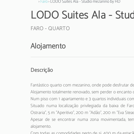
›
Faro
› LODO Suites Ala - Studio mezanino by HD
LODO Suites Ala - Stu
FARO -
QUARTO
Alojamento
Descrição
Fantástico quarto com mezanino, onde pode desfrutar d
Alojamento totalmente renovado, sem perder o encanto da
Num piso com 1 apartamento e 3 quartos individuais com
Situado numa localização privilegiada da baixa de Fa
Ostraria", 5 m "Aperitivo", 200 m "Adão", 200 m "Eva St
Apesar de se encontrar numa zona movimentada, tem
alojamento.
Com todas as comodidades perto de si, 400 m da estaçã