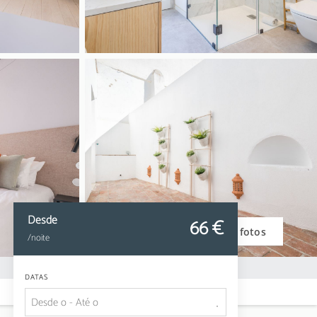
Desde
66
 €
Ver fotos
/noite
DATAS