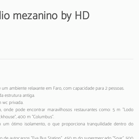
dio mezanino by HD
e um ambiente relaxante em Faro, com capacidade para 2 pessoas.
 estrutura antiga.
 wc privada.
ro, onde pode encontrar maravilhosos restaurantes como: 5 m "Lodo
eackhouse", 400 m "Columbus".
 um ótimo isolamento, o que proporciona tranquilidade dentro do
o de autocarros "Eva Bus Station", 450 m do supermercado "Spar", 500