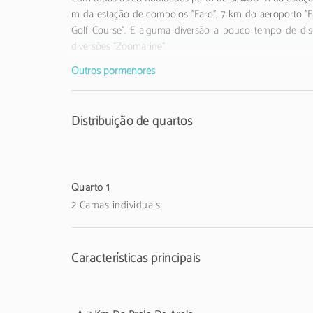
m da estação de comboios "Faro", 7 km do aeroporto "F
Golf Course". E alguma diversão a pouco tempo de di
diversões "Zoomarine".
Dispõe de vaporeta engomadora, acesso internet (wifi), se
Outros pormenores
Este alojamento não aceita jovens menores de 25 anos.
Distribuição de quartos
Quarto 1
2 Camas individuais
Características principais