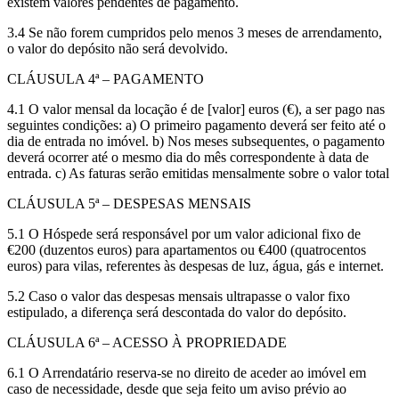
existem valores pendentes de pagamento.
3.4 Se não forem cumpridos pelo menos 3 meses de arrendamento,
o valor do depósito não será devolvido.
CLÁUSULA 4ª – PAGAMENTO
4.1 O valor mensal da locação é de [valor] euros (€), a ser pago nas
seguintes condições: a) O primeiro pagamento deverá ser feito até o
dia de entrada no imóvel. b) Nos meses subsequentes, o pagamento
deverá ocorrer até o mesmo dia do mês correspondente à data de
entrada. c) As faturas serão emitidas mensalmente sobre o valor total
CLÁUSULA 5ª – DESPESAS MENSAIS
5.1 O Hóspede será responsável por um valor adicional fixo de
€200 (duzentos euros) para apartamentos ou €400 (quatrocentos
euros) para vilas, referentes às despesas de luz, água, gás e internet.
5.2 Caso o valor das despesas mensais ultrapasse o valor fixo
estipulado, a diferença será descontada do valor do depósito.
CLÁUSULA 6ª – ACESSO À PROPRIEDADE
6.1 O Arrendatário reserva-se no direito de aceder ao imóvel em
caso de necessidade, desde que seja feito um aviso prévio ao