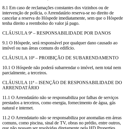
8.1 Em caso de reclamações constantes dos vizinhos ou de
intervenção de polícia, o Arrendatário reserva-se no direito de
cancelar a reserva do Hóspede imediatamente, sem que o Hóspede
tenha direito a reembolso do valor já pago.
CLÁUSULA 9ª – RESPONSABILIDADE POR DANOS
9.1 O Hóspede, será responsável por qualquer dano causado ao
imóvel ou nas áreas comuns do edifício.
CLÁUSULA 10ª – PROIBIÇÃO DE SUBARENDAMENTO
10.1 O Hóspede não poderá subarrendar o imóvel, nem total nem
parcialmente, a terceiros.
CLÁUSULA 11ª – ISENÇÃO DE RESPONSABILIDADE DO
ARRENDATÁRIO
11.1 O Arrendatário não se responsabiliza por falhas de serviços
prestados a terceiros, como energia, fornecimento de água, gás
natural e internet.
11.2 O Arrendatario não se responsabiliza por anomalias em áreas
comuns, como piscina, sinal de TV, obras no prédio, entre outros,
que não possam ser resolvidas diretamente pela HD Properties.