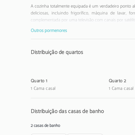
A cozinha totalmente equipada é um verdadeiro ponto al
deliciosas, incluindo frigorífico, máquina de lavar,
complementada por uma televisão com canais por satélit
Outros pormenores
Do lado de fora, a propriedade surpreende com uma pi
relaxamento. Um barbecue e mobiliário de jardim convida
Distribuição de quartos
A localização é simplesmente excecional. A apenas 1 k
está ao seu alcance. O aeroporto de Faro dista 32 km
diversão.
Quarto 1
Quarto 2
Nota importante: Não são permitidos animais e grupos d
1 Cama casal
1 Cama casal
O alojamento não aceita grupos de jovens, idade mínima:
Distribuição das casas de banho
A Taxa Municipal Turística de Loulé em vigor desde1 de
estabelecimentos de alojamento local aos respetivos hós
2 casas de banho