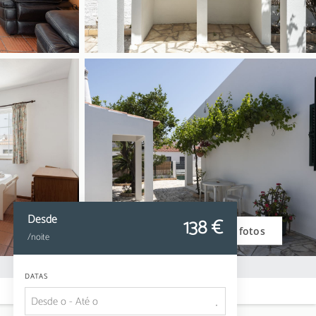
Desde
138
 €
Ver fotos
/noite
DATAS