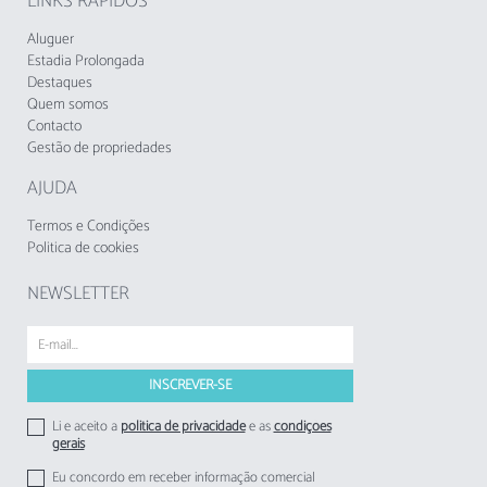
LINKS RÁPIDOS
vedado, oferecendo privacidade e segurança.
Note-se que não são permitidos animais de
Aluguer
estimação e fumar no interior do apartamento.
Estadia Prolongada
Destaques
Quem somos
A proximidade de supermercados, restaurantes
Contacto
e atrações como Zoomarine e Aquashow
Gestão de propriedades
tornam este apartamento numa escolha ideal
para umas férias memoráveis no Algarve.
AJUDA
O alojamento não aceita grupos de jovens,
Termos e Condições
idade mínima: 25 anos.
Politica de cookies
NEWSLETTER
A Taxa Municipal Turística de Loulé em vigor
desde1 de novembro de 2024, deverá cobrada
pelos empreendimentos turísticos e
estabelecimentos de alojamento local aos
respetivos hóspedes.
Li e aceito a
politica de privacidade
e as
condições
gerais
Eu concordo em receber informação comercial