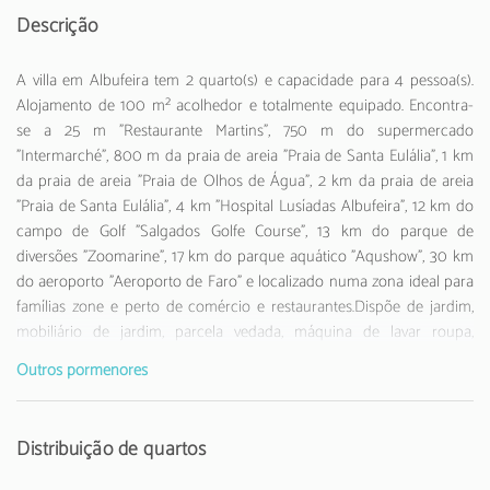
Descrição
A villa em Albufeira tem 2 quarto(s) e capacidade para 4 pessoa(s).
Alojamento de 100 m² acolhedor e totalmente equipado. Encontra-
se a 25 m "Restaurante Martins", 750 m do supermercado
"Intermarché", 800 m da praia de areia "Praia de Santa Eulália", 1 km
da praia de areia "Praia de Olhos de Água", 2 km da praia de areia
"Praia de Santa Eulália", 4 km "Hospital Lusíadas Albufeira", 12 km do
campo de Golf "Salgados Golfe Course", 13 km do parque de
diversões "Zoomarine", 17 km do parque aquático "Aqushow", 30 km
do aeroporto "Aeroporto de Faro" e localizado numa zona ideal para
famílias zone e perto de comércio e restaurantes.Dispõe de jardim,
mobiliário de jardim, parcela vedada, máquina de lavar roupa,
churrasqueira, ferro de engomar, cofre, acesso internet (wifi),
Outros pormenores
secador de cabelo, varanda, ar-condicionado em todo o alojamento,
piscina privada, estacionamento ao ar livre no mesmo edifício, 1
ventilador, 1 Televisão, tv satélite (Línguas: Espanhol, Inglês, Francês),
Distribuição de quartos
Dvd.A cozinha é independente, de gás, está equipada com frigorífico,
microondas, forno, congelador, louça/talheres, utensílios/cozinha,