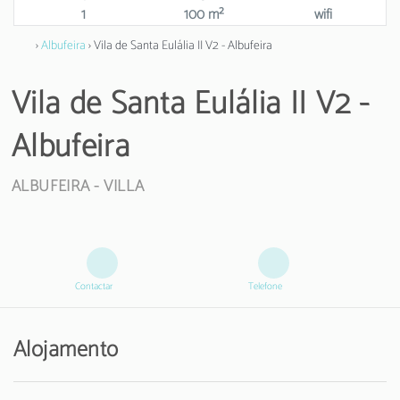
1
100 m²
wifi
›
Albufeira
› Vila de Santa Eulália II V2 - Albufeira
Vila de Santa Eulália II V2 -
Albufeira
ALBUFEIRA -
VILLA
Contactar
Telefone
Alojamento