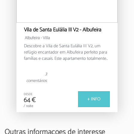
Vila de Santa Eulália III V2 - Albufeira
Albufeira -
Villa
Descobre a Vila de Santa Eulália III V2, um
refúgio encantador em Albufeira perfeito para
famílias e casais. Este apartamento totalmente
equipado oferece um ambiente acolhedor com
100m² de espaço confortável e capacidade
3
para 4 pessoas.
comentários
O apartamento conta com dois quartos bem
DESDE
organizados: um quarto com cama de casal e
64 €
+ INFO
outro com duas camas individuais, garantindo
/ noite
um descanso tranquilo para todos os
hóspedes. A única casa de banho inclui uma
banheira, proporcionando momentos de
relaxamento após um dia de exploração.
Outras informações de interesse