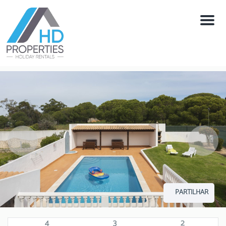
Menú
PARTILHAR
4
3
2