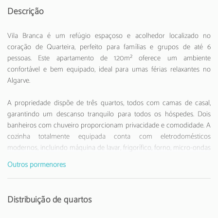
Descrição
Vila Branca é um refúgio espaçoso e acolhedor localizado no
coração de Quarteira, perfeito para famílias e grupos de até 6
pessoas. Este apartamento de 120m² oferece um ambiente
confortável e bem equipado, ideal para umas férias relaxantes no
Algarve.
A propriedade dispõe de três quartos, todos com camas de casal,
garantindo um descanso tranquilo para todos os hóspedes. Dois
banheiros com chuveiro proporcionam privacidade e comodidade. A
cozinha totalmente equipada conta com eletrodomésticos
modernos, incluindo máquina de lavar, frigorífico, forno, micro-ondas
e máquina de café, permitindo que prepare refeições deliciosas
Outros pormenores
durante a sua estadia.
Localizada a apenas 900 metros da praia de Quarteira, a Vila Branca
Distribuição de quartos
oferece uma excelente localização. O centro da cidade está a 850
metros, e um supermercado Continente encontra-se a apenas 390