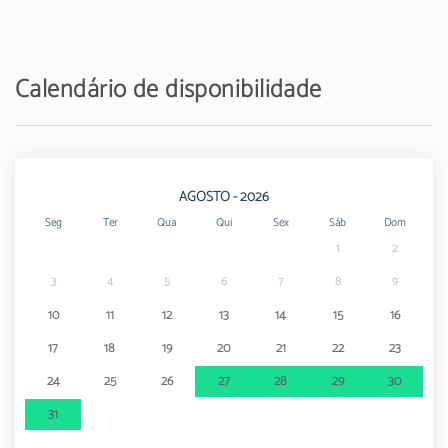
Estação de comboio - Loulé-Quarteira train
6,5 km
station,
Calendário de disponibilidade
Aeroporto - Faro airport
25 km
Parque de diversões - Zoomarine
38 km
AGOSTO - 2026
Seg
Ter
Qua
Qui
Sex
Sáb
Dom
1
2
3
4
5
6
7
8
9
10
11
12
13
14
15
16
17
18
19
20
21
22
23
24
25
26
27
28
29
30
31