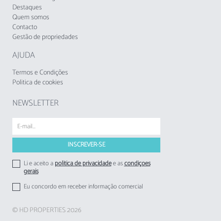
Pingo Doce, 2 km do parque aquático
Destaques
Quem somos
Aquashow e 2,8 km da praia de areia de
Contacto
Quarteira. O acesso a transportes públicos é
Gestão de propriedades
fácil, com a estação de autocarros a 2,5 km e a
estação de comboios a 8 km. O aeroporto de
AJUDA
Faro fica a 22 km de distância.
Termos e Condições
Perfeita para famílias que desejam explorar a
Politica de cookies
região do Algarve enquanto desfrutam de um
alojamento confortável e bem localizado.
NEWSLETTER
A Taxa Municipal Turística de Loulé em vigor
desde1 de novembro de 2024, deverá cobrada
pelos empreendimentos turísticos e
estabelecimentos de alojamento local aos
respetivos hóspedes
Li e aceito a
politica de privacidade
e as
condições
gerais
Eu concordo em receber informação comercial
© HD PROPERTIES 2026