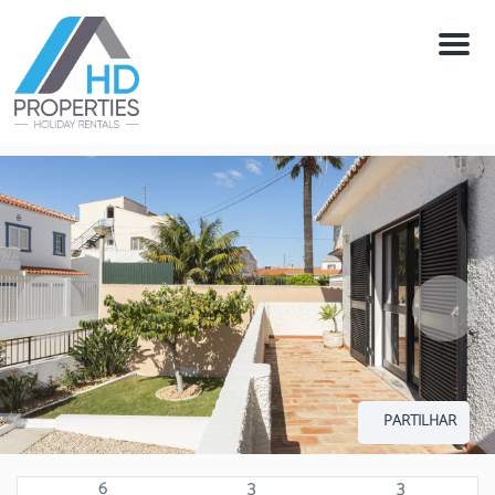
Menú
PARTILHAR
6
3
3