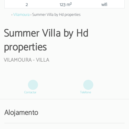
2
123 m²
wifi
›
Vilamoura
› Summer Villa by Hd properties
Summer Villa by Hd
properties
VILAMOURA -
VILLA
Contactar
Telefone
Alojamento