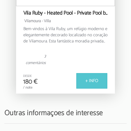
Vila Ruby - Heated Pool - Private Pool by HD PROP
Vilamoura -
Villa
Bem-vindos à Vila Ruby, um refúgio moderno e
elegantemente decorado localizado no coração
de Vilamoura. Esta fantástica moradia privada
com a possibilidade de piscina aquecida
(50euros por noite) , oferece um ambiente
3
perfeito para famílias e grupos de até 6
comentários
pessoas, com um design contemporâneo e
pormenores cuidadosamente selecionados.
DESDE
180 €
+ INFO
A casa dispõe de 3 quartos espaçosos, todos
/ noite
equipados com camas de casal confortáveis,
garantindo um descanso reparador após dias
de exploração. Com 4 casas de banho - 3 com
chuveiro e 1 apenas com sanita - proporciona
Outras informações de interesse
total privacidade e comodidade para todos os
hóspedes.