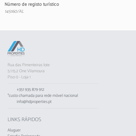
A cozinha americana totalmente equipada é
Número de registo turístico
um verdadeiro ponto alto, com
145160/AL
eletrodomésticos de última geração, incluindo
máquina de lavar, máquina de lavar louça,
frigorífico, congelador, forno, microondas,
máquina de café e todos os utensílios
necessários para refeições deliciosas em
família.
No exterior, a Vila Ruby surpreende com uma
Rua das Pimenteiras lote
piscina privada e um jardim murado, perfeito
5.1.15.2 One Vilamoura
para momentos de relaxamento. A área exterior
Piso 0 - Loja 1
conta ainda com mobiliário de jardim e
churrasqueira, ideal para jantares ao ar livre e
+351 935 879 912
momentos de convívio.
*custo chamada para rede móvel nacional
info@hdproperties.pt
Localizada a apenas 350 metros de um
supermercado Spar, a moradia oferece uma
localização privilegiada. A praia da Falésia fica a
LINKS RÁPIDOS
2,5 km, a Marina de Vilamoura a 2 km, e o
campo de golfe Dom Pedro a 3,5 km. O
Aluguer