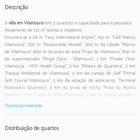
Descrição
A
villa em Vilamoura
tem 3 quarto(s) e capacidade para 6 pessoa(s).
Alojamento de 123 m² bonito e moderno.
Encontra-se a 24 m "Faro International Airport", 150 m "Café Marina
Vilamoura", 250 m "Restaurante Akvavit", 300 m da cidade "Marina
de Vilamoura", 600 m da praia de areia "Praia de Vilamoura", 850 m
do supermercado "Pingo Doce - Vilamoura", 1 km "Private Clinic
Vilamoura - HPA Health Group", 2 km "Ribeira de Quarteira", 2 km
"Parque Ambiental de Vilamoura", 2 km do campo de Golf "Pinhal
Golf Course Vilamoura", 2 km da estação de autocarros "Terminal
Rodoviário Quarteira", 3 km da praia de rocha "Praia da Rocha
Baixinha", 3 km "Lago de Golfe Vilamoura", 5 km do parque aquático
"Aquashow Waterpark", 7 km da estação de comboios "Estação
Outros pormenores
ferroviária de Loulé-Quarteira", 18 km "Parque Natural da Ria
Formosa", 24 km do aeroporto "Faro International Airport" e
localizado numa zona ideal para famílias zone e no centro urbano.
Distribuição de quartos
Dispõe de mobiliário de jardim, parcela vedada, máquina de lavar
roupa, máquina de secar roupa, lareira, ferro de engomar, acesso