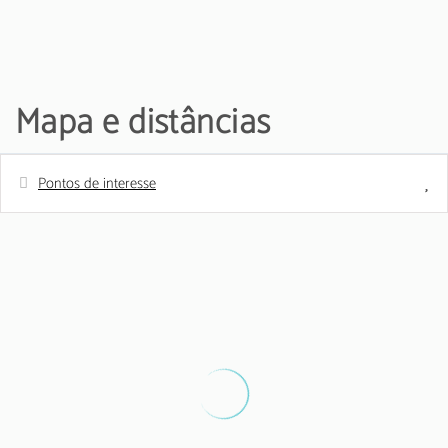
Mapa e distâncias
Pontos de interesse
Distâncias
Aeroporto - Faro International Airport
24 m
Café - Café Marina Vilamoura
150 m
Restaurante - Restaurante Akvavit
250 m