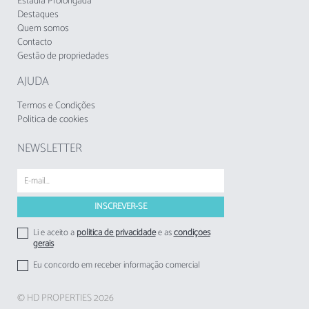
aeroporto de Faro dista 25 km, tornando o
Estadia Prolongada
acesso muito conveniente.
Destaques
Quem somos
Contacto
Características adicionais incluem ar
Gestão de propriedades
condicionado, wifi, cofre, ferro de engomar e
TV por satélite. Note-se que não são permitidos
AJUDA
animais de estimação e fumar dentro de casa.
Termos e Condições
Uma experiência única de férias em Vilamoura,
Politica de cookies
onde o conforto e a elegância se encontram!
NEWSLETTER
A Taxa Municipal Turística de Loulé em vigor
desde 1 de novembro de 2024 deverá ser
cobrada pelos empreendimentos turísticos e
estabelecimentos de alojamento local aos
respetivos hóspedes.
Li e aceito a
politica de privacidade
e as
condições
gerais
Eu concordo em receber informação comercial
© HD PROPERTIES 2026