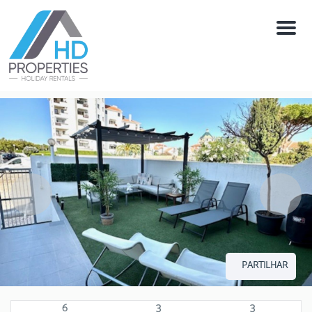
Menú
PARTILHAR
6
3
3