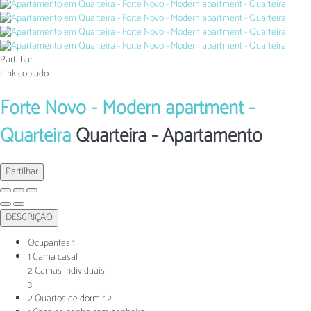
Partilhar
Link copiado
Forte Novo - Modern apartment -
Quarteira
Quarteira -
Apartamento
Partilhar
DESCRIÇÃO
Ocupantes
1
1 Cama casal
2 Camas individuais
3
2 Quartos de dormir
2