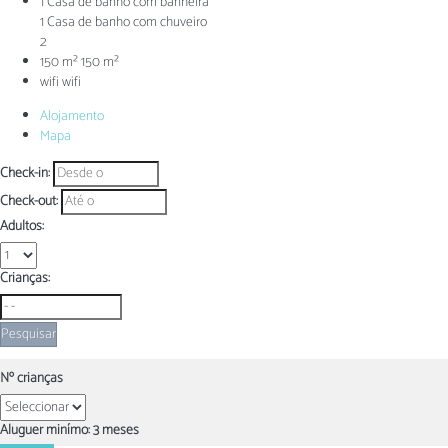
1 Casa de banho com banheira
1 Casa de banho com chuveiro
2
150 m²
150 m²
wifi
wifi
Alojamento
Mapa
Check-in:
Check-out:
Adultos:
Crianças:
Pesquisar
Nº crianças
Aluguer minímo: 3 meses