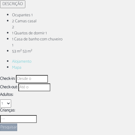
DESCRIÇÃO
Ocupantes
1
2 Camas casal
2
1 Quartos de dormir
1
1 Casa de banho com chuveiro
1
53 m²
53 m²
Alojamento
Mapa
Check-in:
Check-out:
Adultos:
Crianças:
Pesquisar