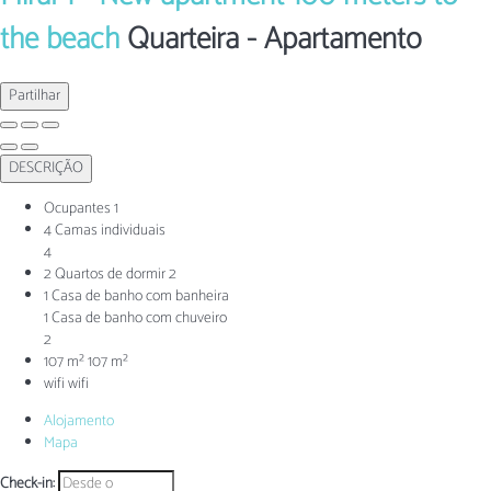
the beach
Quarteira -
Apartamento
Partilhar
DESCRIÇÃO
Ocupantes
1
4 Camas individuais
4
2 Quartos de dormir
2
1 Casa de banho com banheira
1 Casa de banho com chuveiro
2
107 m²
107 m²
wifi
wifi
Alojamento
Mapa
Check-in: