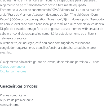
O apartamento em Vilamoura tem 1 quarto e capacidade para 4 pessoa(s).
Alojamento de 55 m² mobilado com gosto e totalmente equipado.
Encontra-se a 750 m do supermercado "SPAR Vilamoura", 1500m da praia de
areia "Praia de Vilamoura", 2000m do campo de Golf "The old Corse - Dom
Pedro", 5000m do parque aquático "Aquashow", 25 km do aeroporto "Aeroporto
de Faro" e localizado numa zona ideal para famílias e num complexo residencial.
Dispõe de elevador, terraço, ferro de engomar, acesso internet (wifi), secador de
cabelo, ar-condicionado, piscina comunitária, estacionamento ao ar livre, 1
Televisão, tv satélite.
A kitchenette, de inducção, está equipada com frigorífico, microondas,
congelador, louça/talheres, utensílios/cozinha, cafeteira, torradeira e jarro
eléctrico.
O alojamento não aceita grupos de jovens, idade minima permitida: 25 anos.
Outros pormenores
Ocultar pormenores
Características principais
Piscina comunitária
A 1,5 km da praia de areia
Acesso Internet