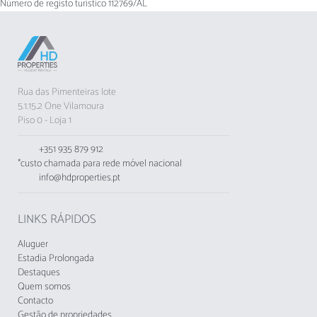
Número de registo turístico
112769/AL
Rua das Pimenteiras lote
5.1.15.2 One Vilamoura
Piso 0 - Loja 1
+351 935 879 912
*custo chamada para rede móvel nacional
info@hdproperties.pt
LINKS RÁPIDOS
Aluguer
Estadia Prolongada
Destaques
Quem somos
Contacto
Gestão de propriedades