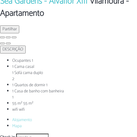
Sea Gardens - Alvaflor XIII
Vilamoura -
Apartamento
Partilhar
DESCRIÇÃO
Ocupantes
1
1 Cama casal
1 Sofá cama duplo
2
1 Quartos de dormir
1
1 Casa de banho com banheira
1
55 m²
55 m²
wifi
wifi
Alojamento
Mapa