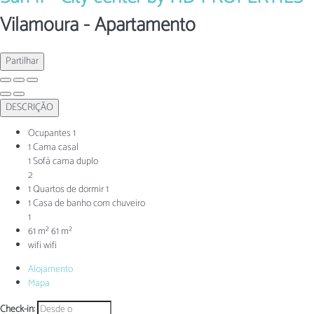
Vilamoura -
Apartamento
Partilhar
DESCRIÇÃO
Ocupantes
1
1 Cama casal
1 Sofá cama duplo
2
1 Quartos de dormir
1
1 Casa de banho com chuveiro
1
61 m²
61 m²
wifi
wifi
Alojamento
Mapa
Check-in: