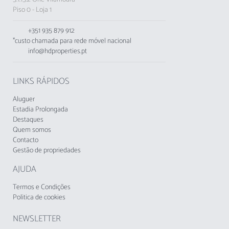
kitchenette, de indução, está equipada com
Piso 0 - Loja 1
frigorífico, micro-ondas, forno, congelador,
louça/talheres, utensílios/cozinha, cafeteira,
+351 935 879 912
torradeira e jarro eléctrico.
*custo chamada para rede móvel nacional
Este alojamento não aceita jovens menores de
info@hdproperties.pt
25 anos.
LINKS RÁPIDOS
Aluguer
Estadia Prolongada
Destaques
Quem somos
Contacto
Gestão de propriedades
AJUDA
Termos e Condições
Politica de cookies
NEWSLETTER