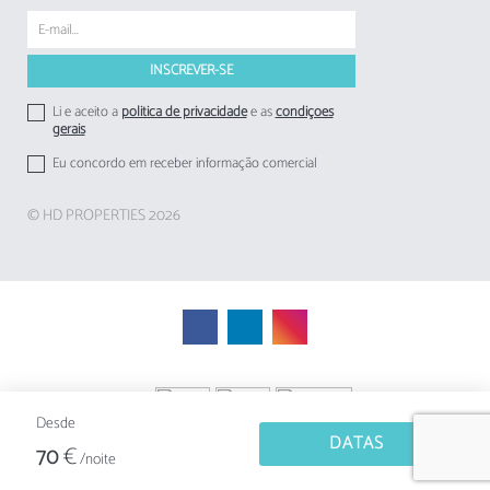
Li e aceito a
politica de privacidade
e as
condições
gerais
Eu concordo em receber informação comercial
© HD PROPERTIES 2026
Desde
DATAS
€
70
/noite
Gestão de alojamento local Avantio