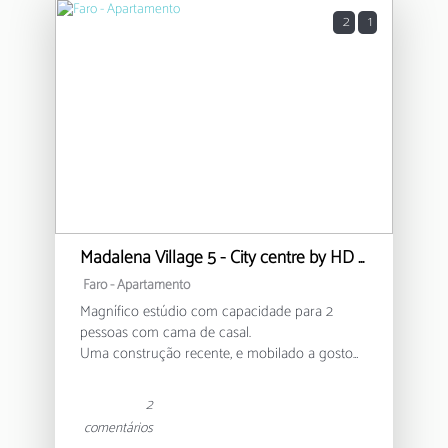
2
1
Madalena Village 5 - City centre by HD PROPERTIES
Faro -
Apartamento
Magnífico estúdio com capacidade para 2
pessoas com cama de casal.
Uma construção recente, e mobilado a gosto
para lhe proporcionar uma experiência única
de leveza e descanso.
2
Localização no centro da cidade e numa zona
comentários
festiva durante a noite, no entanto o isolamento