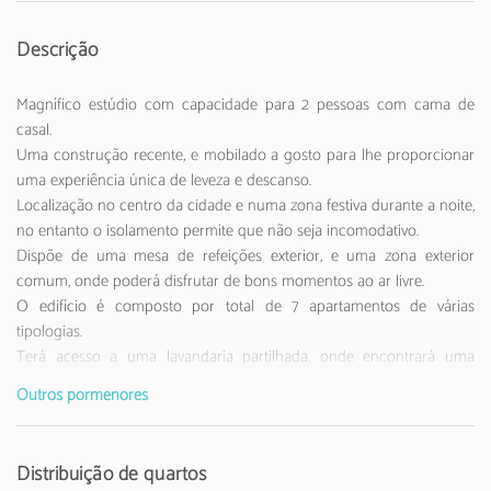
Descrição
Magnífico estúdio com capacidade para 2 pessoas com cama de
casal.
Uma construção recente, e mobilado a gosto para lhe proporcionar
uma experiência única de leveza e descanso.
Localização no centro da cidade e numa zona festiva durante a noite,
no entanto o isolamento permite que não seja incomodativo.
Dispõe de uma mesa de refeições exterior, e uma zona exterior
comum, onde poderá disfrutar de bons momentos ao ar livre.
O edifício é composto por total de 7 apartamentos de várias
tipologias.
Terá acesso a uma lavandaria partilhada, onde encontrará uma
maquina de lavar roupa, secar, tábua e ferro de engomar.
Outros pormenores
Tem ao seu dispor bicicletas para alugar e conhecer esta bela cidade
de Faro.
Encontra-se a 90 m do supermercado "Spar", 90 m da estação de
Distribuição de quartos
autocarros "Eva", 350 m da estação de comboios "Faro", 6 km do