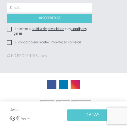
Li e aceito a
politica de privacidade
e as
condições
gerais
Eu concordo em receber informação comercial
© HD PROPERTIES 2026
Desde
DATAS
€
63
/noite
Gestão de alojamento local Avantio