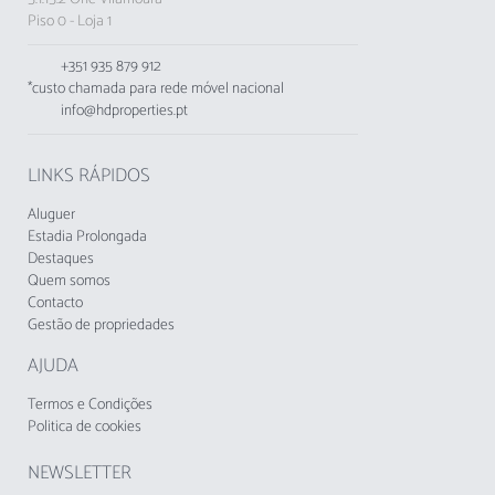
A kitchenette, de indução, está equipada com
Piso 0 - Loja 1
frigorífico, micro-ondas, forno, congelador,
louça/talheres, utensílios/cozinha, cafeteira,
+351 935 879 912
torradeira e jarro eléctrico.
*custo chamada para rede móvel nacional
Este alojamento não aceita jovens menores de
info@hdproperties.pt
25 anos.
LINKS RÁPIDOS
Aluguer
Estadia Prolongada
Destaques
Quem somos
Contacto
Gestão de propriedades
AJUDA
Termos e Condições
Politica de cookies
NEWSLETTER