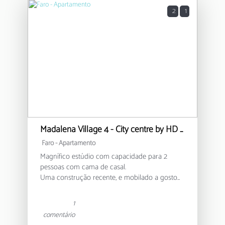
2
1
Madalena Village 4 - City centre by HD PROPERTIES
Faro -
Apartamento
Magnífico estúdio com capacidade para 2
pessoas com cama de casal.
Uma construção recente, e mobilado a gosto
para lhe proporcionar uma experiência única
de leveza e descanso.
1
Localização no centro da cidade e numa zona
comentário
festiva durante a noite, no entanto o isolamento