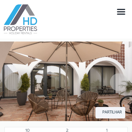
Menú
PARTILHAR
10
2
1