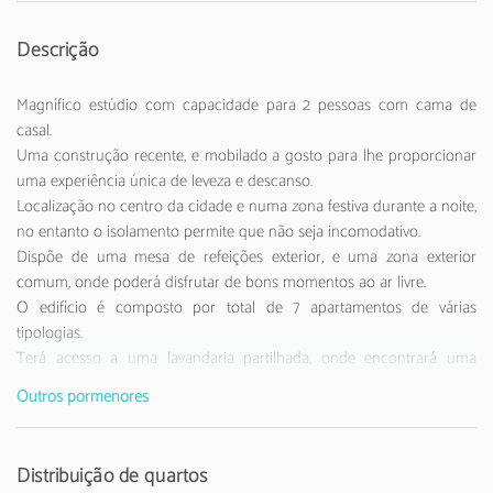
Descrição
Magnífico estúdio com capacidade para 2 pessoas com cama de
casal.
Uma construção recente, e mobilado a gosto para lhe proporcionar
uma experiência única de leveza e descanso.
Localização no centro da cidade e numa zona festiva durante a noite,
no entanto o isolamento permite que não seja incomodativo.
Dispõe de uma mesa de refeições exterior, e uma zona exterior
comum, onde poderá disfrutar de bons momentos ao ar livre.
O edifício é composto por total de 7 apartamentos de várias
tipologias.
Terá acesso a uma lavandaria partilhada, onde encontrará uma
maquina de lavar roupa, secar, tábua e ferro de engomar.
Outros pormenores
Tem ao seu dispor bicicletas para alugar e conhecer esta bela cidade
de Faro.
Encontra-se a 90 m do supermercado "Spar", 90 m da estação de
Distribuição de quartos
autocarros "Eva", 350 m da estação de comboios "Faro", 6 km do