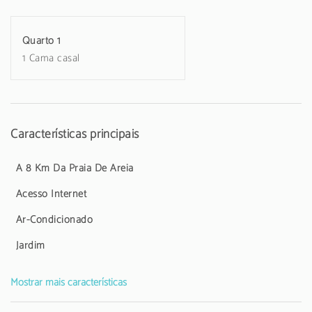
Aeroporto de Faro, 8 km da praia de de Faro, 16 km do campo de
Golf "Quinta do Lago Golf Course", 18 km do parque aquático
Quarto 1
"AquaShow", 44 km do parque de diversões "Zoomarine".
1 Cama casal
Dispõe de internet (wifi), Netflix, secador de cabelo, ar-condicionado,
1 Televisão, tv satélite.A kitchenette, de indução, está equipada com
frigorífico, micro-ondas, forno, congelador, louça/talheres,
utensílios/cozinha, cafeteira, torradeira e jarro eléctrico.
Este alojamento não aceita jovens menores de 25 anos.
Características principais
A 8 Km Da Praia De Areia
Acesso Internet
Ar-Condicionado
Jardim
Mostrar mais características