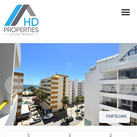
Menú
PARTILHAR
5
3
2