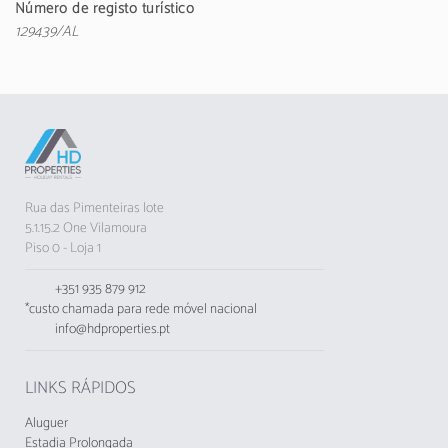
A kitchenette, de inducção, está equipada com
Número de registo turístico
frigorífico, microondas, congelador, máquina
129439/AL
de lavar roupa, louça/talheres,
utensílios/cozinha, torradeira e jarro eléctrico.
O alojamento não aceita grupos de jovens,
idade mínima: 25 anos.
A Taxa Municipal Turística de Loulé em vigor
Rua das Pimenteiras lote
desde1 de novembro de 2024, deverá cobrada
5.1.15.2 One Vilamoura
pelos empreendimentos turísticos e
Piso 0 - Loja 1
estabelecimentos de alojamento local aos
respetivos hóspedes
+351 935 879 912
*custo chamada para rede móvel nacional
info@hdproperties.pt
LINKS RÁPIDOS
Aluguer
Estadia Prolongada