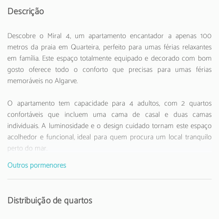
Descrição
Descobre o Miral 4, um apartamento encantador a apenas 100
metros da praia em Quarteira, perfeito para umas férias relaxantes
em família. Este espaço totalmente equipado e decorado com bom
gosto oferece todo o conforto que precisas para umas férias
memoráveis no Algarve.
O apartamento tem capacidade para 4 adultos, com 2 quartos
confortáveis que incluem uma cama de casal e duas camas
individuais. A luminosidade e o design cuidado tornam este espaço
acolhedor e funcional, ideal para quem procura um local tranquilo
perto do mar.
Outros pormenores
A cozinha americana está completamente equipada com todos os
eletrodomésticos que possas necessitar: frigorífico, máquina de lavar,
máquina de lavar louça, forno, micro-ondas, máquina de café,
Distribuição de quartos
torradeira e chaleira. Perfeita para quem gosta de preparar as suas
próprias refeições durante as férias.