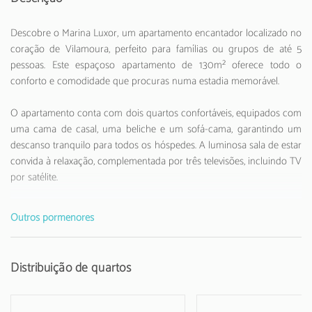
Descobre o Marina Luxor, um apartamento encantador localizado no
coração de Vilamoura, perfeito para famílias ou grupos de até 5
pessoas. Este espaçoso apartamento de 130m² oferece todo o
conforto e comodidade que procuras numa estadia memorável.
O apartamento conta com dois quartos confortáveis, equipados com
uma cama de casal, uma beliche e um sofá-cama, garantindo um
descanso tranquilo para todos os hóspedes. A luminosa sala de estar
convida à relaxação, complementada por três televisões, incluindo TV
por satélite.
A cozinha totalmente equipada é um verdadeiro ponto alto, com
Outros pormenores
eletrodomésticos modernos como frigorífico, máquina de lavar,
forno, micro-ondas, torradeira e chaleira. Perfeita para quem gosta
de preparar as suas próprias refeições durante as férias.
Distribuição de quartos
Localizado a apenas 200 metros de um supermercado e a curta
distância de restaurantes, o Marina Luxor oferece uma localização