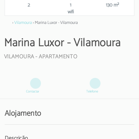
2
1
130 m²
wifi
›
Vilamoura
› Marina Luxor - Vilamoura
Marina Luxor - Vilamoura
VILAMOURA -
APARTAMENTO
Contactar
Telefone
Alojamento
Descrição