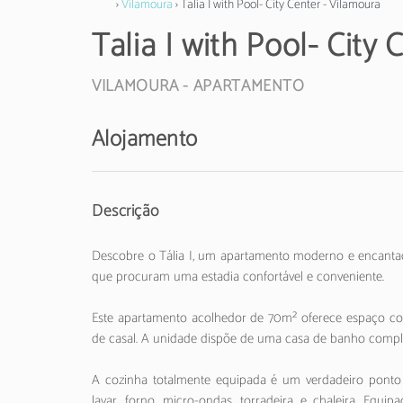
›
Vilamoura
› Talia I with Pool- City Center - Vilamoura
Talia I with Pool- City
VILAMOURA -
APARTAMENTO
Alojamento
Descrição
Descobre o Tália I, um apartamento moderno e encantado
que procuram uma estadia confortável e conveniente.
Este apartamento acolhedor de 70m² oferece espaço co
de casal. A unidade dispõe de uma casa de banho comple
A cozinha totalmente equipada é um verdadeiro ponto 
lavar, forno, micro-ondas, torradeira e chaleira. Equi