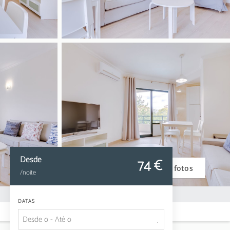
Desde
74
 €
Ver fotos
/noite
DATAS