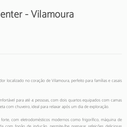
 Center - Vilamoura
r localizado no coração de Vilamoura, perfeito para famílias e casais
nfortável para até 4 pessoas, com dois quartos equipados com camas
ta com chuveiro, ideal para relaxar após um dia de exploração.
forte, com eletrodomésticos modernos como frigorífico, máquina de
pada com fogão de indução, permite-lhe preparar refeições deliciosas