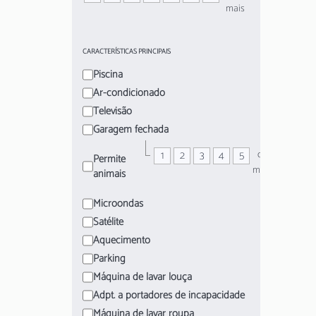
mais
CARACTERÍSTICAS PRINCIPAIS
Piscina
Ar-condicionado
Televisão
Garagem fechada
1
2
3
4
5
ou
Permite
mais
animais
Microondas
Satélite
Aquecimento
Parking
Máquina de lavar louça
Adpt. a portadores de incapacidade
Máquina de lavar roupa