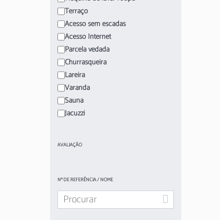
Terraço
Acesso sem escadas
Acesso Internet
Parcela vedada
Churrasqueira
Lareira
Varanda
Sauna
Jacuzzi
AVALIAÇÃO
Nº DE REFERÊNCIA / NOME