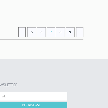
DESDE
50 €
+ INFO
/ noite
5
6
7
8
9
WSLETTER