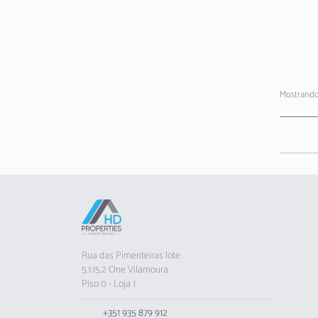
Mostrando
Rua das Pimenteiras lote
5.1.15.2 One Vilamoura
Piso 0 - Loja 1
+351 935 879 912