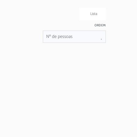
Lista
ORDEM:
 Victoria Boulevard
 Pontuações
 e confortável no coração de Vilamoura, num
lizado no...
DESDE
72 €
+ INFO
/ noite