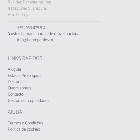
Rua das Pimenteiras lote
5.1.15.2 One Vilamoura
Piso 0 - Loja 1
+351 935 879 912
*custo chamada para rede móvel nacional
info@hdproperties.pt
LINKS RÁPIDOS
Aluguer
Estadia Prolongada
Destaques
Quem somos
Contacto
Gestão de propriedades
AJUDA
Termos e Condições
Politica de cookies