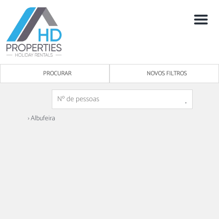
Menú
PROCURAR
NOVOS FILTROS
› Albufeira
4
2
Vila de Santa Eulália III V2 - Albufeira
Albufeira -
Villa
3 Pontuações