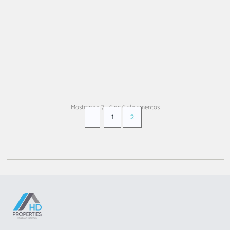
(18 € pess./noite)
DESDE
146 €
+ INFO
/ noite
Mostrando 7 - 9 de 9 alojamentos
1
2