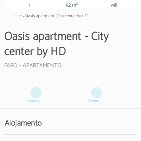
1
92 m²
wifi
›
Faro
› Oasis apartment - City center by HD
Oasis apartment - City
center by HD
FARO -
APARTAMENTO
Contactar
Telefone
Alojamento