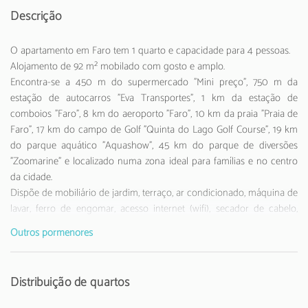
Descrição
O apartamento em Faro tem 1 quarto e capacidade para 4 pessoas.
Alojamento de 92 m² mobilado com gosto e amplo.
Encontra-se a 450 m do supermercado "Mini preço", 750 m da
estação de autocarros "Eva Transportes", 1 km da estação de
comboios "Faro", 8 km do aeroporto "Faro", 10 km da praia "Praia de
Faro", 17 km do campo de Golf "Quinta do Lago Golf Course", 19 km
do parque aquático "Aquashow", 45 km do parque de diversões
"Zoomarine" e localizado numa zona ideal para famílias e no centro
da cidade.
Dispõe de mobiliário de jardim, terraço, ar condicionado, máquina de
lavar, ferro de engomar, acesso internet (wifi), secador de cabelo,
varanda, 2 ventiladores, 1 Televisão, tv satélite.
Outros pormenores
A cozinha é independente, de inducção, está equipada com
frigorífico, microondas, congelador, louça/talheres,
utensílios/cozinha, maquina café Delta Q, torradeira e jarro eléctrico.
Distribuição de quartos
Não são aceites grupos de jovens com idade inferior a 25 anos.